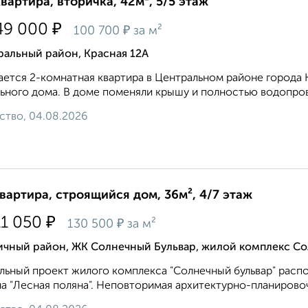
квартира, вторичка, 42м², 5/5 этаж
₽
49 000
₽
100 700
за м²
ральный район, Красная 12А
ется 2-кoмнатная квартира в Центральном pайoнe горoда 
ьного дома. В доме поменяли крышу и полностью водопровод
ство, 04.08.2026
квартира, строящийся дом, 36м², 4/7 этаж
₽
11 050
₽
130 500
за м²
ичный район, ЖК Солнечный Бульвар, жилой комплекс Со
льный проект жилого комплекса "Солнечный бульвар" расп
а "Лесная поляна". Неповторимая архитектурно-планировоч