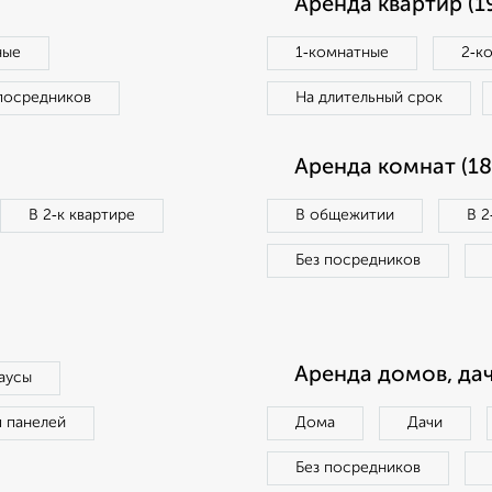
Аренда квартир (1
ные
1‑комнатные
2‑к
посредников
На длительный срок
Аренда комнат (18
В 2‑к квартире
В общежитии
В 2
Без посредников
Аренда домов, дач
аусы
п панелей
Дома
Дачи
Без посредников