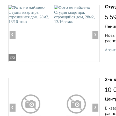
Студ
5 5
Ленин
‹
›
Новый
распо
Агент
2
/2
2-к 
10 
Центр
‹
›
В ква
распо