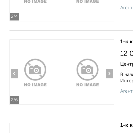
Агент
2
/4
1-к 
12 
Центр
‹
›
В нал
Интер
Агент
2
/6
1-к 