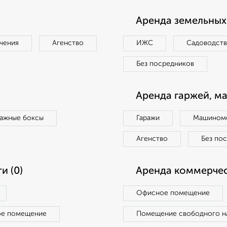
Аренда земельных 
чения
Агенство
ИЖС
Садоводст
Без посредников
Аренда гаржей, м
ражные боксы
Гаражи
Машиноме
Агенство
Без по
и (0)
Аренда коммерчес
Офисное помещение
ое помещение
Помещение свободного н