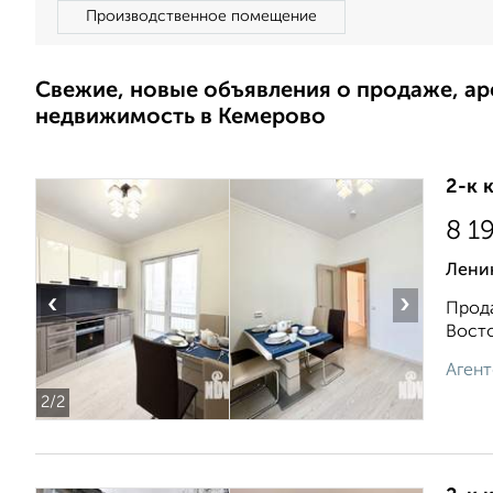
Производственное помещение
Свежие, новые объявления о продаже, а
недвижимость в Кемерово
2-к 
8 1
Ленин
‹
›
Прода
Восто
Агент
2
/2