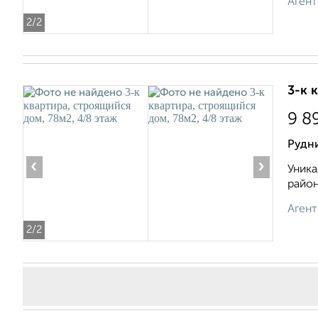
Агент
2
/2
3-к 
9 8
Рудн
‹
›
Уника
район
Агент
2
/2