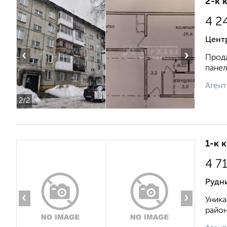
2-к 
4 2
Цент
‹
›
Прода
панел
Агент
2
/2
1-к 
4 7
Рудн
‹
›
Уника
район