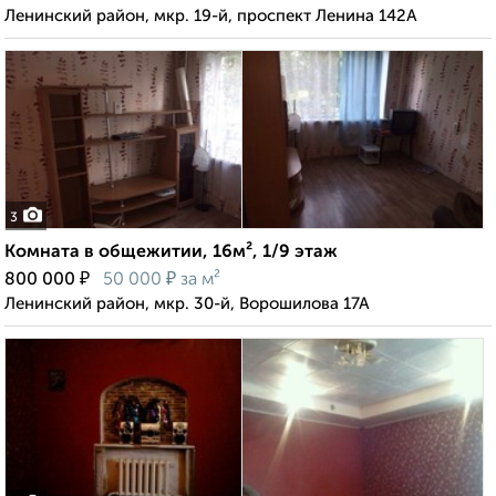
Ленинский район, мкр. 19-й, проспект Ленина 142А
3
Комната в общежитии, 16м², 1/9 этаж
₽
₽
800 000
50 000
за м²
Ленинский район, мкр. 30-й, Ворошилова 17А