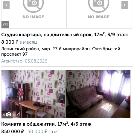
‹
›
2
/1
Студия квартира, на длительный срок, 17м², 3/9 этаж
₽
8 000
в месяц
Ленинский район, мкр. 27-й микрорайон, Октябрьский
проспект 97
Агентство, 05.08.2026
4
Комната в общежитии, 17м², 4/9 этаж
₽
₽
850 000
50 000
за м²