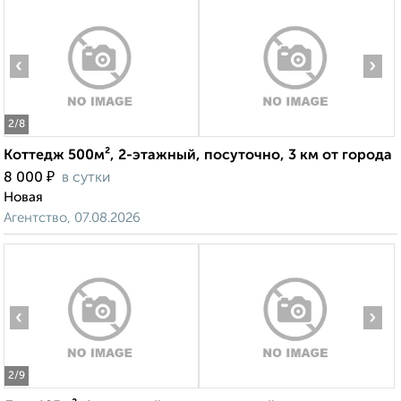
‹
›
2
/8
Коттедж 500м², 2-этажный, посуточно, 3 км от города
₽
8 000
в сутки
Новая
Агентство, 07.08.2026
‹
›
2
/9