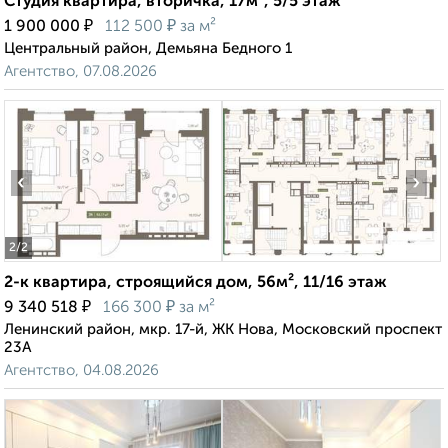
Студия квартира, вторичка, 17м², 5/5 этаж
₽
₽
1 900 000
112 500
за м²
Центральный район, Демьяна Бедного 1
Агентство, 07.08.2026
‹
›
2
/2
2-к квартира, строящийся дом, 56м², 11/16 этаж
₽
₽
9 340 518
166 300
за м²
Ленинский район, мкр. 17-й, ЖК Нова, Московский проспект
23А
Агентство, 04.08.2026