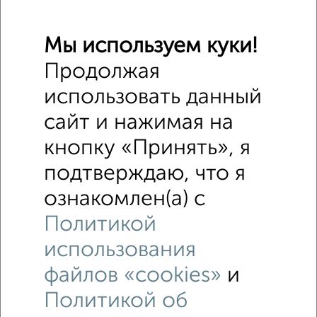
Мы используем куки!
Продолжая
использовать данный
сайт и нажимая на
кнопку «Принять», я
подтверждаю, что я
ознакомлен(а) с
Политикой
использования
Рядом, с меньшей ценой
файлов «cookies»
и
Недалеко от Апрельская с ценой ниже
Политикой об