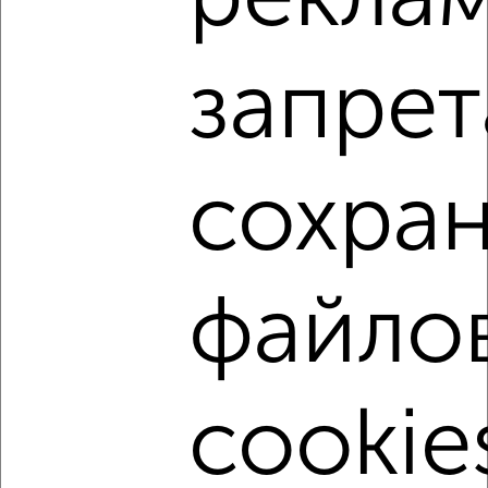
рекла
Центральный район, мкр. 15-й микрорайон, Московский
проспект 11
Собственник, 19.07.2020
запрет
сохра
7
Помещение свободного назначения, 77 м²
файло
₽
31 000
в месяц
Кировский район, мкр. 5-й микрорайон, 40 лет Октября 31
Агентство, 22.12.2022
Недвижимость в других городах России
cookie
Екатеринбург
|
Новосибирск
|
Казань
|
Красноярск
|
Нижний Новгород
|
Челябинск
|
Уфа
|
Самара
|
Ростов-
на-Дону
|
Краснодар
|
Омск
|
Воронеж
|
Пермь
|