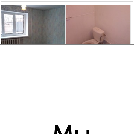
4
Комната в общежитии, 20м², 1/4 этаж
₽
₽
520 000
26 000
за м²
Заводский район, Кузнецкий проспект 133В
8