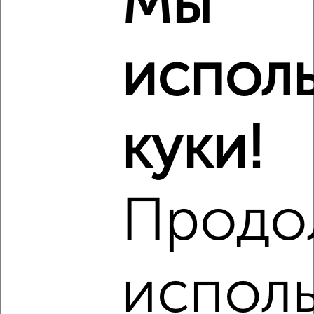
Мы
Комната в общежитии, 23м², 9/9 этаж
₽
₽
720 000
31 400
за м²
Кировский район, Попова 24
испол
куки!
8
Комната в 2-к квартире, 43м², 5/5 этаж
Продо
₽
₽
2 100 000
48 900
за м²
Ленинский район, мкр. 20-й, Ворошилова 7
исполь