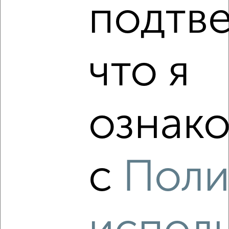
подтв
Ленинский район, мкр. 22-й микрорайон, бульвар
Строителей 24
Агентство, 18.01.2023
что я
ознако
1
Комната в 2-к квартире, на длительный срок, 17м², 3/5
этаж
₽
с
Поли
6 000
в месяц
Кировский район, Инициативная 48А
Агентство, 18.01.2023