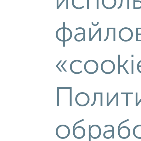
испол
‹
›
файло
2
/5
Дом 76м², 1-этажный, на длительный срок, в черте
города
₽
7 500
в месяц
«cooki
Рудничный район, Обороны 30
Собственник, 08.08.2026
Полит
‹
›
обраб
2
/9
Дом 125м², 1-этажный, на длительный срок, в черте
города