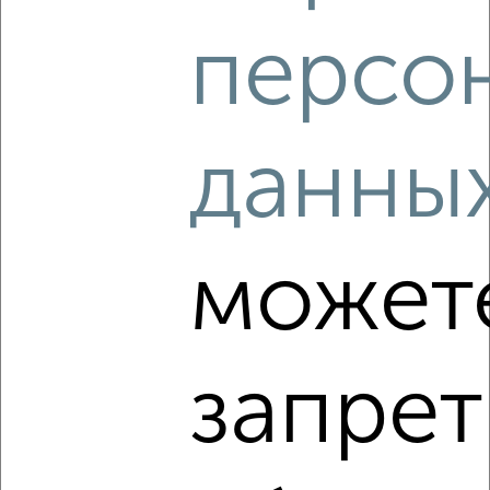
₽
8 000
в месяц
персо
Заводский район, Солнечная 15
Агентство, 08.08.2026
данны
‹
›
2
/5
может
Дом 65м², 1-этажный, на длительный срок, в черте
города
₽
6 500
в месяц
Центральный район, мкр. 11/1, Гвардейская 121
запрет
Собственник, 08.08.2026