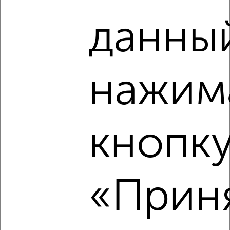
данный
1
Комната в 2-к квартире, на длительный срок, 18м²,
5/16 этаж
₽
6 500
в месяц
нажим
Центральный район, мкр. 12/1, ЖК Золотые Купола,
Соборная 14
Агентство, 18.01.2023
кнопк
«Приня
1
Комната в 2-к квартире, на длительный срок, 18м², 3/9
этаж
₽
7 000
в месяц