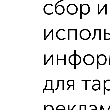
сбор и
7
испол
Участок 15 сот., ИЖС, 20 км от города
₽
₽
1 500 000
1 000
за сотку
Школьная улица 25
Собственник, 29.07.2020
инфор
для та
3
Машиноместо, 16 м²
₽
₽
880 000
55 000
за м²