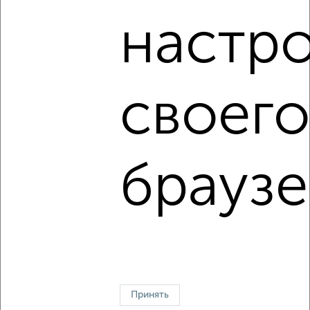
Волгоград
|
Саратов
|
Тюмень
|
Тольятти
|
Барнаул
|
настр
Ижевск
|
Хабаровск
|
Ульяновск
|
Иркутск
|
Ярославль
|
Севастополь
|
Ставрополь
|
Томск
|
Кемерово
|
Набережные Челны
|
Оренбург
|
Рязань
|
Чебоксары
|
Калининград
|
Пенза
|
Липецк
|
Астрахань
|
Тула
|
Сочи
|
Курск
|
Сургут
|
Магнитогорск
|
Брянск
|
Тверь
|
своег
Иваново
|
Геленджик
|
Симферополь
|
Ялта
|
Санкт-
Петербург
|
Балашиха
|
Подольск
|
Мытищи
|
Химки
|
Люберцы
|
Королёв
|
Красногорск
|
Одинцово
|
Домодедово
|
Электросталь
|
Щёлково
|
Серпухов
|
Коломна
|
Долгопрудный
|
Раменское
|
Реутов
|
Пушкино
|
Жуковский
|
Орехово-Зуево
|
Ногинск
|
браузе
Сергиев Посад
|
Чехов
|
Ивантеевка
|
Лобня
|
Дмитров
|
Зеленоград
Новые
|
Карта сайта
↑ НАВЕРХ К МЕНЮ
Принять
Контакты
Политика конфиденциальности