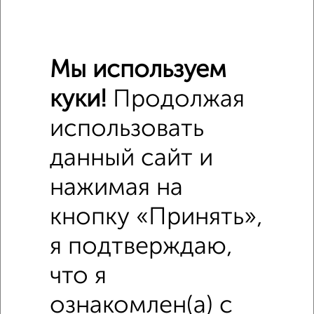
Мы используем
Похожие предложения рядом
Помещения свободного назначения недалеко от 40 лет
куки!
Продолжая
Октября 31
использовать
данный сайт и
нажимая на
кнопку «Принять»,
я подтверждаю,
что я
ознакомлен(а) с