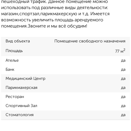
пешеходный трафик. Данное помещение можно
использовать под различные виды деятельности:
магазин,спортзал,парикмахерскую и т.д. Имеется
возможность увеличить площадь арендуемого
помещения.Звоните и мы всё обсудим!
Вид объекта
Помещение свободного назначения
2
Площадь
77 м
Ателье
да
Банк
да
Медицинский Центр
да
Парикмахерская
да
Ресторан
да
Спортивный Зал
да
Стоматология
да