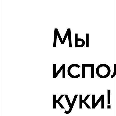
Мы
7
Комната в общежитии, 23м², 4/9 этаж
испо
₽
₽
980 000
42 700
за м²
Ленинский район, мкр. 18-й, Ленинградский проспект 18А
Виртуальные 3D-туры по музеям и объектам
культуры
куки!