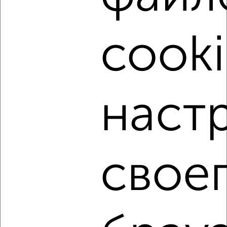
cooki
8
Комната в общежитии, 16м², 8/9 этаж
₽
₽
750 000
46 900
за м²
Ленинский район, мкр. 22-й, проспект Ленина 137Б
наст
свое
8
Комната в общежитии, 14м², 6/9 этаж
₽
₽
650 000
46 500
за м²
Заводский район, Федоровского 26