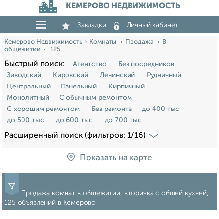
КЕМЕРОВО НЕДВИЖИМОСТЬ
Закладки
Личный кабинет
Кемерово Недвижимость
Комнаты
Продажа
В
общежитии
125
Быстрый поиск:
Агентство
Без посредников
Заводский
Кировский
Ленинский
Рудничный
Центральный
Панельный
Кирпичный
Монолитный
С обычным ремонтом
С хорошим ремонтом
Без ремонта
до 400 тыс
до 500 тыс
до 600 тыс
до 700 тыс
Расширенный поиск (фильтров: 1/16)
Показать на карте
Продажа комнат в общежитии, вторичка с общей кухней,
125 объявлений в Кемерово