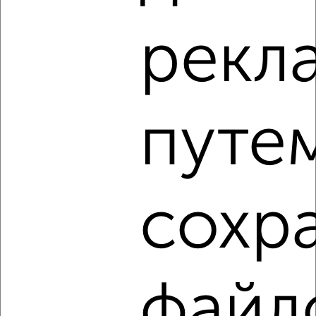
3
Комната в общежитии, 12м², 5/10 этаж
рекл
₽
₽
870 000
72 500
за м²
Ленинский район, мкр. 25-й, бульвар Строителей 52
путе
8
сохр
Комната в общежитии, 22м², 7/9 этаж
₽
₽
1 000 000
45 500
за м²
Ленинский район, мкр. 25-й, бульвар Строителей 46
файл