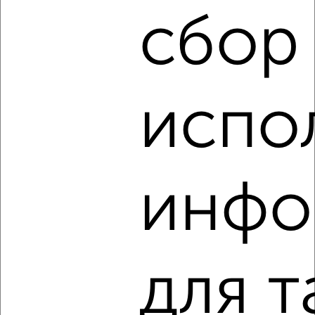
Кировский район, Инициативная 27А
сбор
испо
8
Комната в общежитии, 24м², 6/9 этаж
₽
₽
870 000
36 300
за м²
инфо
Ленинский район, мкр. 17-й, Московский проспект 27
для т