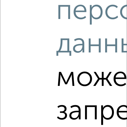
перс
данн
4
Комната в общежитии, 18м², 4/9 этаж
₽
₽
1 100 000
61 200
за м²
Ленинский район, мкр. 22-й, проспект Ленина 137Б
може
запр
2
Комната в общежитии, 23м², 5/5 этаж
₽
₽
650 000
28 300
за м²