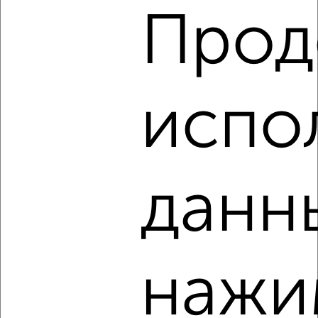
Прод
4
Комната в общежитии, 12м², 7/9 этаж
испо
₽
₽
700 000
58 400
за м²
Центральный район, мкр. 15-й, Октябрьский проспект 42
данн
4
нажи
Комната в общежитии, 23м², 9/9 этаж
₽
₽
1 000 000
43 500
за м²
Ленинский район, мкр. 30-й, Ворошилова 17А