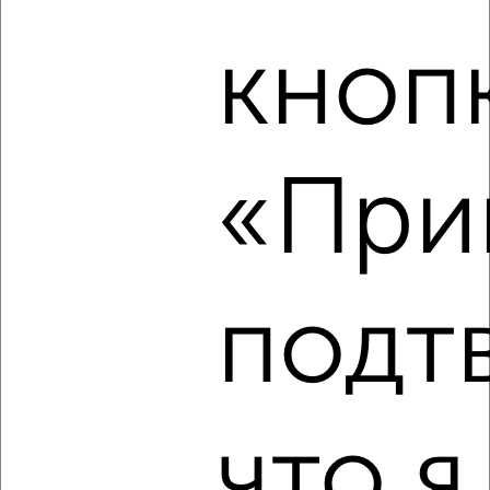
кноп
«Прин
8
Комната в общежитии, 16м², 3/5 этаж
₽
₽
750 000
46 900
за м²
Заводский район, проспект Ленина 53
подт
что я
8