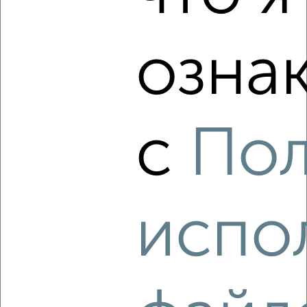
Комната в общежитии, 12м², 1/2 этаж
₽
₽
700 000
58 400
за м²
Кировский район, Халтурина 13А
озна
с
Пол
6
Комната в общежитии, 23м², 7/9 этаж
₽
₽
910 000
39 600
за м²
испо
Ленинский район, мкр. 21-й, проспект Ленина 135А