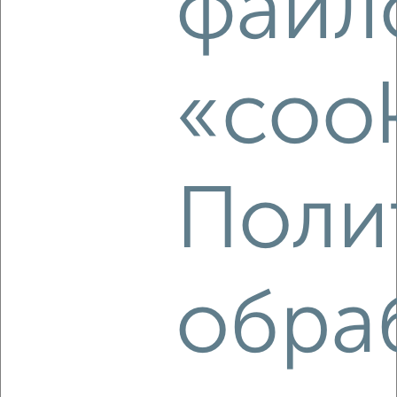
файл
3
Комната в общежитии, 17м², 4/9 этаж
«cook
₽
₽
680 000
40 000
за м²
Ленинский район, мкр. 19-й, Октябрьский проспект 87
Поли
8
обра
Комната в общежитии, 17м², 4/9 этаж
₽
₽
600 000
35 300
за м²
Кировский район, ЖК К, Попова 3