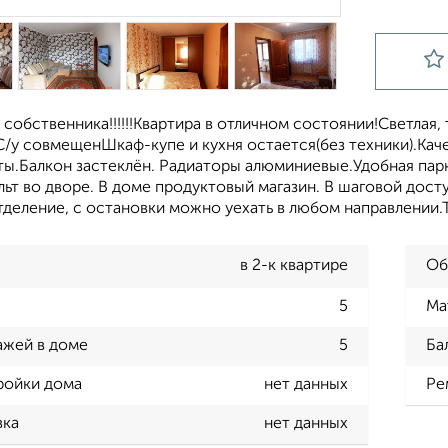
собственника!!!!!!Квартира в отличном состоянии!Светлая, 
С/у совмещенШкаф-купе и кухня остается(без техники).Кач
ты.Балкон застеклён. Радиаторы алюминиевые.Удобная пар
ьт во дворе. В доме продуктовый магазин. В шаговой досту
тделение, с остановки можно уехать в любом направлении.
в 2-к квартире
Об
5
Ма
ажей в доме
5
Ба
ройки дома
нет данных
Ре
вка
нет данных