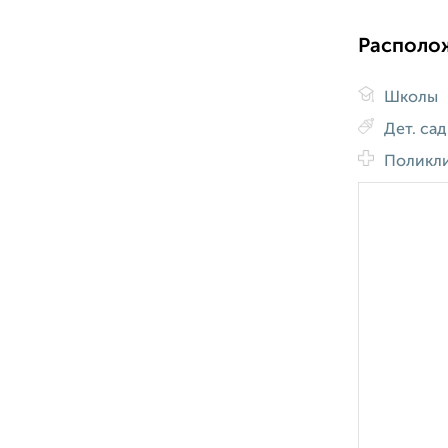
Располо
Школы
Дет. са
Поликл