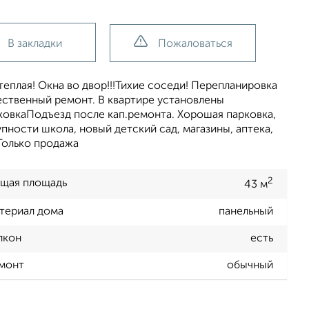
В закладки
Пожаловаться
теплая! Окна во двор!!!Тихие соседи! Перепланировка
ественный ремонт. В квартире установлены
ковкаПодъезд после кап.ремонта. Хорошая парковка,
пности школа, новый детский сад, магазины, аптека,
Только продажа
2
щая площадь
43 м
териал дома
панельный
лкон
есть
монт
обычный