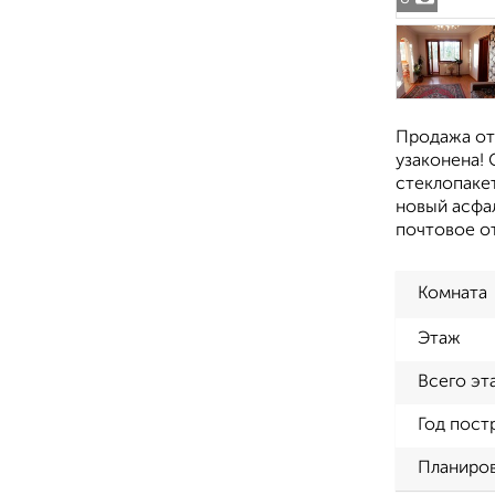
Продажа от 
узаконена! 
стеклопаке
новый асфал
почтовое о
Комната
Этаж
Всего эт
Год пост
Планиро