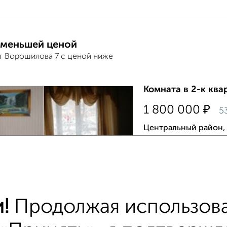
 меньшей ценой
т Ворошилова 7 с ценой ниже
Комната в 2-к квар
₽
1 800 000
5
Центральный район, 
Имеется карман на 2
частный дом из 3-4 к
продажа под офис или 
!
Продолжая использова