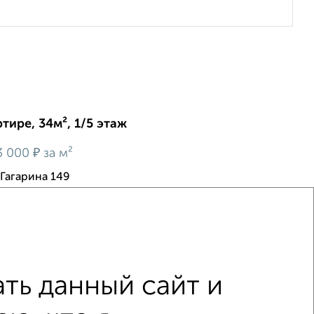
тире, 34м², 1/5 этаж
₽
3 000
за м²
Гагарина 149
 комнаты. Сан.узел совмещён. Возможен обмен на
омнат в г. Кемерово ... желательно Южный район...Или
магазин ...Документы готовы...очень тепл...
ть данный сайт и