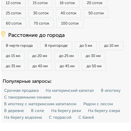
12 соток
15 соток
16 соток
20 соток
25 соток
30 соток
40 соток
50 соток
60 соток
70 соток
100 соток
Расстояние до города
В черте города
В пригороде
до 5 км
до 10 км
до 15 км
до 20 км
до 25 км
до 30 км
до 35 км
до 40 км
до 45 км
до 50 км
Популярные запросы:
Срочная продажа
На материнский капитал
В ипотеку
С панорамными окнами
В ипотеку с материнским капиталом
Рядом с лесом
В деревне
В селе
На берегу реки
На берегу озера
На берегу водоема
С террасой
С баней