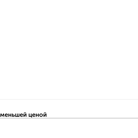
 меньшей ценой
т Школьная улица 25 с ценой ниже