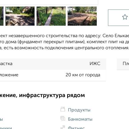
кт незавершенного строительства по адресу: Село Елыкаев
о дома (фундамент перекрыт плитами), комплект плит на 
а, есть возможность подключения центрального отопления
частка
ИЖС
Пл
ложение
20 км от города
жение, инфраструктура рядом
Продукты
ды
Банкоматы
иники
Фитнес