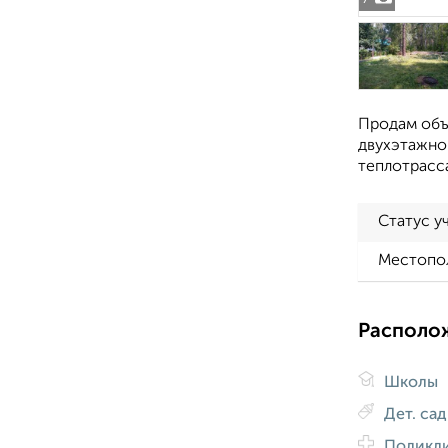
Продам объе
двухэтажног
теплотрасс
Статус у
Местопо
Располо
Школы
Дет. са
Поликл