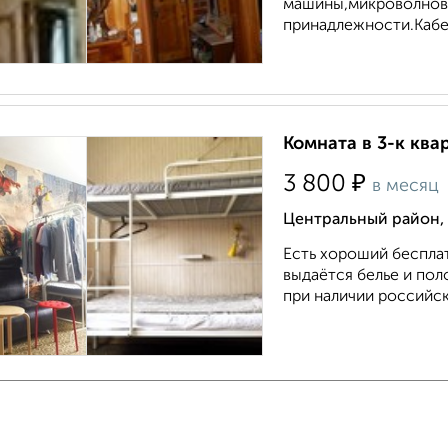
машины,микроволнова
принадлежности.Кабе.
Комната в 3-к ква
₽
3 800
в месяц
Центральный район,
Есть хороший бесплат
выдаётся белье и пол
при наличии российск
Комната в 3-к ква