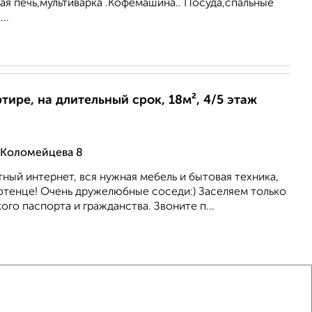
я печь,мультиварка .Кофемашина.. Посуда,спальные
..
ртире, на длительный срок, 18м², 4/5 этаж
 Коломейцева 8
ный интернет, вся нужная мебель и бытовая техника,
отенце! Очень дружелюбные соседи:) Заселяем только
ого паспорта и гражданства. Звоните п...
ртире, на длительный срок, 16м², 2/5 этаж