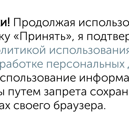
₽
4 000
в месяц
Центральный район, 
и!
Продолжая использо
Диван, шкаф - купе, с
предоставляется стир
ку «Принять», я подтве
проведён....
литикой использования
работке персональных
использование информа
ы путем запрета сохра
ах своего браузера.
ежитии
В коммуналке
Без посредников
На сутки