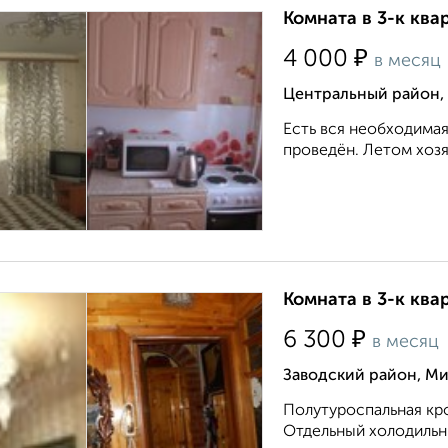
Комната в 3-к ква
₽
4 000
в месяц
Центральный район, 
Есть вся необходимая
проведён. Летом хозяй
Комната в 3-к ква
₽
6 300
в месяц
Заводский район, М
Полутуроспальная кро
Отдельный холодильн