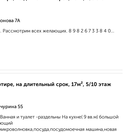
онова 7А
. Рассмотрим всех желающих. 8 9 8 2 6 7 3 3 8 4 0...
2
ртире, на длительный срок, 17м², 5/10 этаж
чурина 55
Ванная и туалет -раздельны На кухне( 9 вв.м) большой
ующий
,микроволновка,посуда,посудомоечная машина,новая