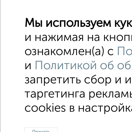
Мы используем кук
и нажимая на кноп
ознакомлен(а) с
По
2
и
Политикой об об
запретить сбор и 
1 / 1
таргетинга реклам
cookies в настройк
В общ
Принять