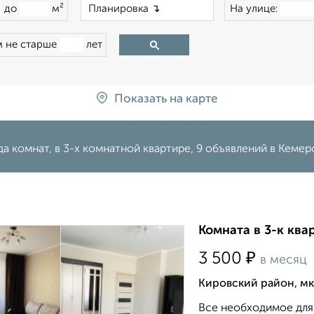
×
до
м²
На улице:
 не старше
лет
Показать на карте
а комнат, в 3-х комнатной квартире, 9 объявлений в Кемер
Комната в 3-к ква
₽
3 500
в месяц
Кировский район, мк
Все необходимое для 