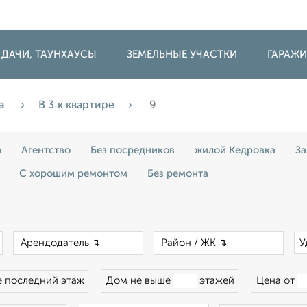
 ДАЧИ, ТАУНХАУСЫ
ЗЕМЕЛЬНЫЕ УЧАСТКИ
ГАРАЖ
а
В 3‑к квартире
9
о
Агентство
Без посредников
жилой Кедровка
За
С хорошим ремонтом
Без ремонта
×
×
×
У
 последний этаж
Дом не выше
этажей
Цена от