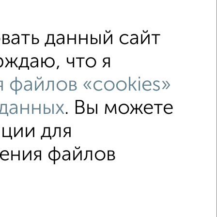
мкр. 11-й, проспект Ленина 69А
вать данный сайт
тол, отдельный тв и холодильник, а так же
альная машинка автомат и посуда. Интернет
рждаю, что я
 файлов «cookies»
 данных
. Вы можете
ции для
нения файлов
↑ НАВЕРХ К МЕНЮ