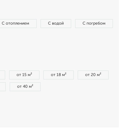
С отоплением
С водой
С погребом
от 15 м²
от 18 м²
от 20 м²
от 40 м²