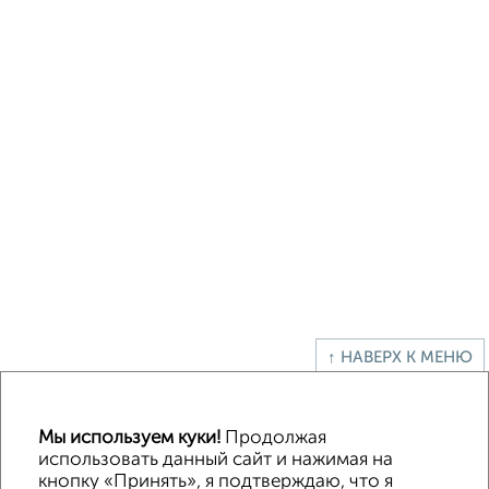
↑ НАВЕРХ К МЕНЮ
Офисное помещение
Торговое помещение
Помещение свободного назначения
Складское помещение
Мы используем куки!
Продолжая
Производственное помещение
использовать данный сайт и нажимая на
кнопку «Принять», я подтверждаю, что я