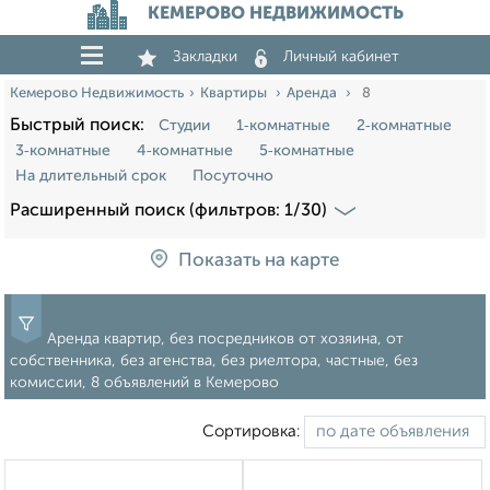
КЕМЕРОВО НЕДВИЖИМОСТЬ
Закладки
Личный кабинет
Кемерово Недвижимость
Квартиры
Аренда
8
Быстрый поиск:
Студии
1‑комнатные
2‑комнатные
3‑комнатные
4‑комнатные
5‑комнатные
На длительный срок
Посуточно
Расширенный поиск (фильтров: 1/30)
Показать на карте
Аренда квартир, без посредников от хозяина, от
собственника, без агенства, без риелтора, частные, без
комиссии, 8 объявлений в Кемерово
Сортировка: