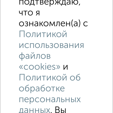
подтверждаю,
Строителей 44
Собственник, 02.08.2026
что я
ознакомлен(а) с
Политикой
‹
›
использования
2
/4
файлов
Студия квартира, на длительный срок, 22м², 5/9 этаж
«cookies»
и
₽
9 000
в месяц
Ленинский район, мкр. 21-й микрорайон, бульвар
Политикой об
Строителей 19
Собственник, 02.08.2026
обработке
персональных
данных
. Вы