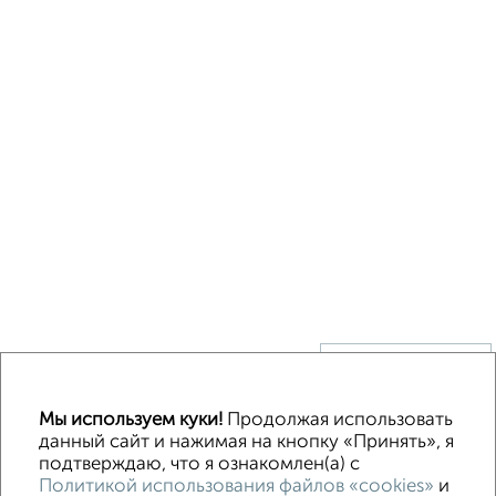
↑ НАВЕРХ К МЕНЮ
Без посредников
В деревне
Каркасный
Из бруса
Из сип панелей
Мы используем куки!
Продолжая использовать
Деревянный
Готовый дом
Под ключ
Загородный
данный сайт и нажимая на кнопку «Принять», я
подтверждаю, что я ознакомлен(а) с
Политикой использования файлов «cookies»
и