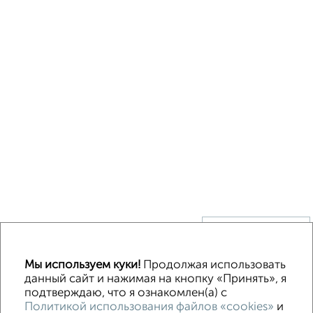
↑ НАВЕРХ К МЕНЮ
Без посредников
В деревне
Каркасный
Из бруса
Из сип панелей
Мы используем куки!
Продолжая использовать
Деревянный
Готовый дом
Под ключ
Загородный
данный сайт и нажимая на кнопку «Принять», я
подтверждаю, что я ознакомлен(а) с
Политикой использования файлов «cookies»
и