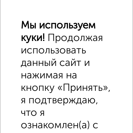
₽
700 000
Средняя цена район
Мы используем
Это предложение
Средняя цена по городу
куки!
Продолжая
использовать
Похожие предложения рядом
Комнаты в 3-к квартире недалеко от Кузнецкий проспект
данный сайт и
97
нажимая на
кнопку «Принять»,
я подтверждаю,
что я
ознакомлен(а) с