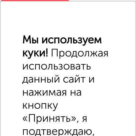
₽
670 000
₽
905 000
Мы используем
₽
770 000
куки!
Продолжая
Средняя цена район
Это предложение
использовать
Средняя цена по городу
данный сайт и
Похожие предложения рядом
нажимая на
Комнаты в общежитии недалеко от Космическая 16/1
кнопку
«Принять», я
подтверждаю,