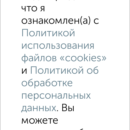
что я
ознакомлен(а) с
Политикой
использования
файлов «cookies»
и
Политикой об
обработке
Рядом, с меньшей ценой
Недалеко от Космическая 16/1 с ценой ниже
персональных
данных
. Вы
Комнаты в общежитии
можете
Поиск по схожим параметрам: