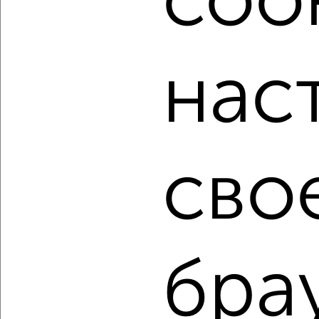
cook
мессенджере, это безопасно и бесплатно.
Для покупки квартиры доступна ипотека от крупнейших
банков России: СберБанк, ВТБ, Альфа-Банк,
нас
Россельхозбанк, Совкомбанк, Т-Банк, Росбанк, Почта
Банк на сумму от 400 000 до 120 000 000 рублей сроком
до 30 лет.
Сайт работает во многих городах России.
Сколько стоит купить двухкомнатную квартиру в
сво
Кемерово?
Цена недвижимости: мин. от
2300000
руб. до макс.
4500000
руб.
Средняя цена:
3762800
руб.
Цена за м2: от
67647
руб. до
90000
руб.
бра
Средняя цена за м2:
85518
руб.
Площадь: от
34
м2 до
50
м2