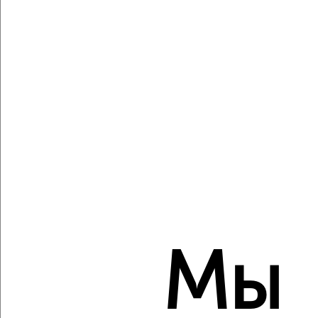
Агентство, 07.08.2026
Виртуальные 3D-туры по музеям и объектам
культуры
‹
›
2
/1
2-к квартира, вторичка, 43м², 1/5 этаж
₽
₽
4 075 000
94 800
за м²
Мы
Ленинский район, мкр. 22-й, бульвар Строителей 26А
Агентство, 07.08.2026