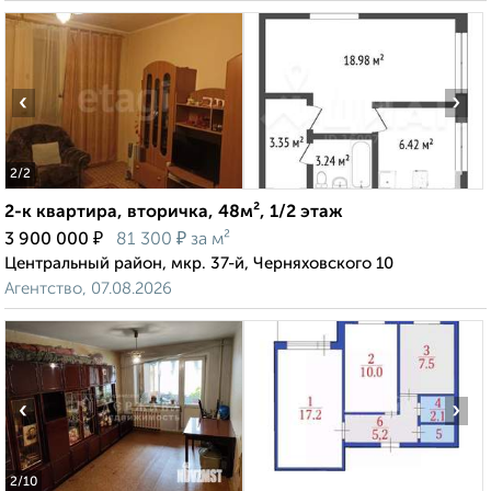
‹
›
2
/2
2-к квартира, вторичка, 48м², 1/2 этаж
₽
₽
3 900 000
81 300
за м²
Центральный район, мкр. 37-й, Черняховского 10
Агентство, 07.08.2026
‹
›
2
/10