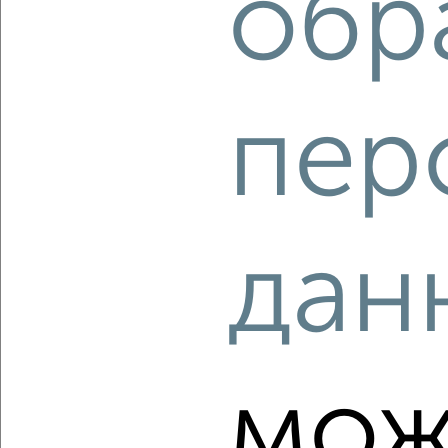
обр
‹
›
пер
2
/2
2-к квартира, вторичка, 47м², 2/5 этаж
₽
₽
4 390 000
93 500
за м²
Ленинский район, бульвар Строителей 26
Агентство, 06.08.2026
дан
‹
›
мож
2
/10
2-к квартира, вторичка, 50м², 1/2 этаж