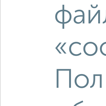
2
/2
фай
2-к квартира, вторичка, 41м², 14/16 этаж
₽
₽
4 450 000
107 800
за м²
Заводский район, мкр. Южный, Космическая 28
Агентство, 06.08.2026
«co
‹
›
2
/2
Пол
2-к квартира, вторичка, 44м², 4/5 этаж
₽
₽
3 500 000
79 100
за м²
Заводский район, мкр. 51-й, Сарыгина 3
Агентство, 06.08.2026