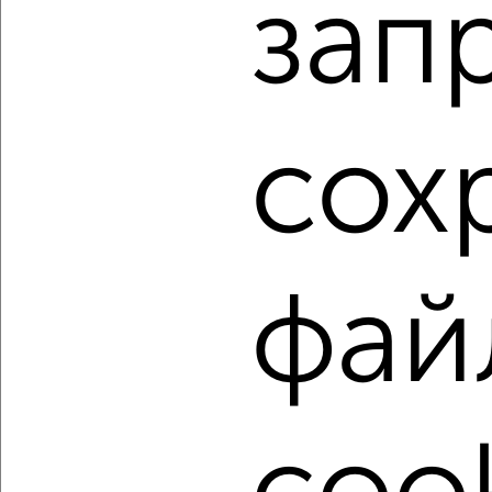
зап
Агентство, 06.08.2026
1 / 3
2
Как купить двухкомнатную квартиру, c ценой до 4 500
сох
000 руб. в Кемерово на сайте Кемерово-
недвижимость?
Используя удобную форму поиска с множеством
фильтров и сортировкой по параметрам, вы можете
подобрать для покупки двухкомнатную квартиру, c ценой
до 4 500 000 руб. в Кемерово.
фай
Найденные предложения: 148 объявлений, можно
посмотреть в виде списка или на карте, с описанием,
расположением, ценой и другими подробностями.
Подберите подходящую недвижимость из предложений
от собственников, риэлторов, застройщиков и агенств
недвижимости, связаться с ними можно по телефону или
написать сообщение в любом удобном для вас