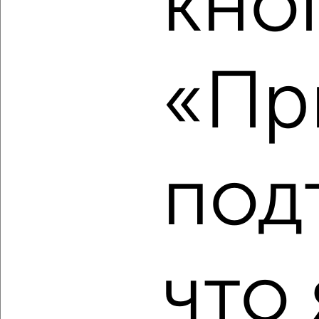
кно
2
/2
2-к квартира, вторичка, 43м², 2/2 этаж
«Пр
₽
₽
2 300 000
54 000
за м²
Кировский район, Каркасная 14
Агентство, 07.08.2026
под
‹
›
2
/10
что 
2-к квартира, вторичка, 45м², 2/5 этаж
₽
₽
3 700 000
82 100
за м²
Центральный район, мкр. 38-й, Рукавишникова 11
Агентство, 07.08.2026