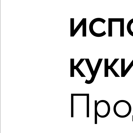
‹
›
исп
2
/2
2-к квартира, вторичка, 42м², 4/5 этаж
₽
₽
3 950 000
93 200
за м²
куки
Центральный район, мкр. 38-й, Рукавишникова 5
Агентство, 07.08.2026
Про
‹
›
2
/2
2-к квартира, вторичка, 41м², 1/5 этаж