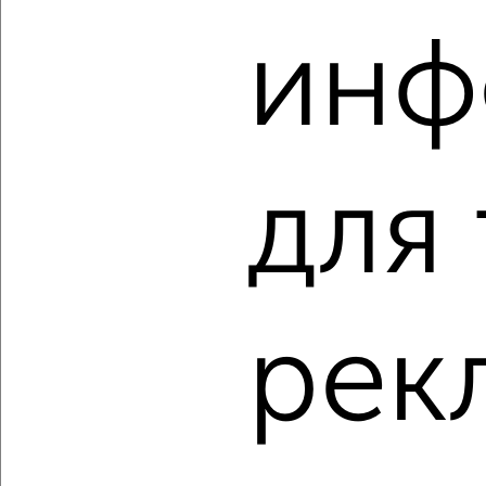
‹
›
инф
2
/2
2-к квартира, вторичка, 45м², 3/5 этаж
₽
₽
4 300 000
96 700
за м²
Ленинский район, мкр. 22-й, Ленинградский проспект 25
Агентство, 06.08.2026
для
‹
›
рек
2
/2
2-к квартира, вторичка, 48м², 3/3 этаж
₽
₽
4 400 000
91 100
за м²
Заводский район, мкр. 32-й, проспект Ленина 11