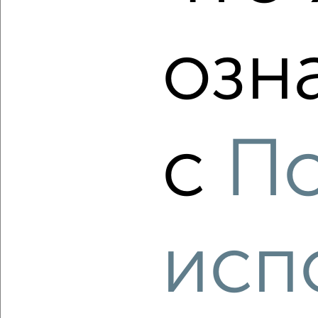
озн
‹
›
2
/2
с
П
2-к квартира, вторичка, 47м², 1/5 этаж
₽
₽
3 000 000
64 200
за м²
Кировский район, мкр. 21-й, Халтурина 27
Агентство, 06.08.2026
исп
‹
›