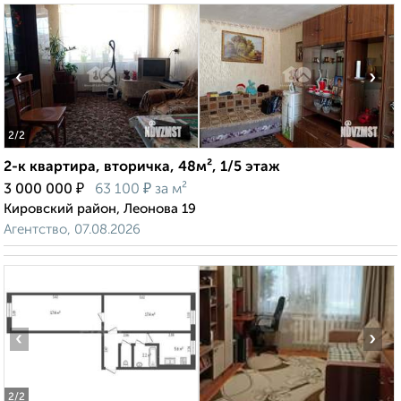
‹
›
2
/2
2-к квартира, вторичка, 48м², 1/5 этаж
₽
₽
3 000 000
63 100
за м²
Кировский район, Леонова 19
Агентство, 07.08.2026
‹
›
2
/2