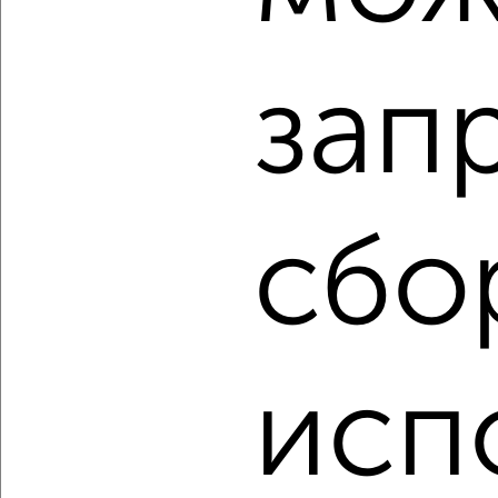
₽
₽
3 200 000
63 700
за м²
Заводский район, 3-й Иланский переулок 1
Агентство, 06.08.2026
зап
‹
›
сбо
2
/2
2-к квартира, вторичка, 43м², 4/5 этаж
₽
₽
3 899 000
90 500
за м²
Ленинский район, мкр. 20-й, Ворошилова 7Б
Агентство, 06.08.2026
исп