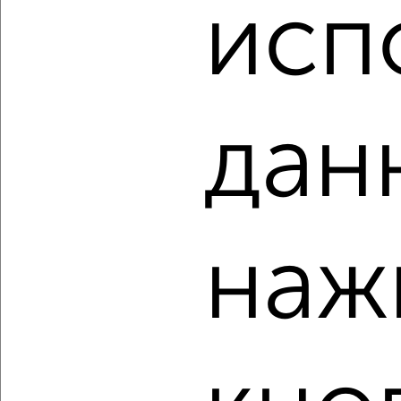
₽
₽
исп
4 000 000
97 600
за м²
Кировский район, мкр. 21-й, Инициативная 109
Собственник, 07.08.2026
дан
‹
›
2
/2
2-к квартира, вторичка, 45м², 5/5 этаж
наж
₽
₽
3 350 000
74 500
за м²
Кировский район, мкр. 21-й, Халтурина 25
Агентство, 07.08.2026
‹
›