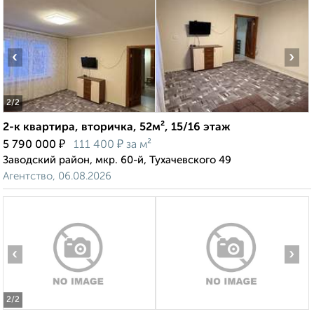
‹
›
2
/2
2-к квартира, вторичка, 52м², 15/16 этаж
₽
₽
5 790 000
111 400
за м²
Заводский район, мкр. 60-й, Тухачевского 49
Агентство, 06.08.2026
‹
›
2
/2