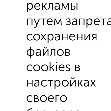
рекламы
Сайт работает во многих городах России.
Сколько стоит купить квартиру в Кемерово?
путем запрет
Цена недвижимости: мин. от
4300000
руб. до макс.
28547500
руб.
сохранения
Средняя цена:
8791188
руб.
Цена за м2: от
165384
руб. до
250416
руб.
файлов
Средняя цена за м2:
156985
руб.
cookies в
Площадь: от
26
м2 до
114
м2
Средняя площадь:
56
м2
настройках
↑ НАВЕРХ К МЕНЮ
своего
Однокомнатные
Двухкомнатные
Трехкомнатные
4‑комнатные
Квартиры студии
От застройщика
Без посредников
Вторичное жилье
В новостройке
В строящемся доме
В новом доме