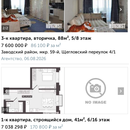
‹
›
2
/2
3-к квартира, вторичка, 88м², 5/8 этаж
₽
₽
7 600 000
86 100
за м²
Заводский район, мкр. 59-й, Щегловский переулок 4/1
Агентство, 06.08.2026
‹
›
2
/1
1-к квартира, строящийся дом, 41м², 6/16 этаж
₽
₽
7 038 298
170 800
за м²