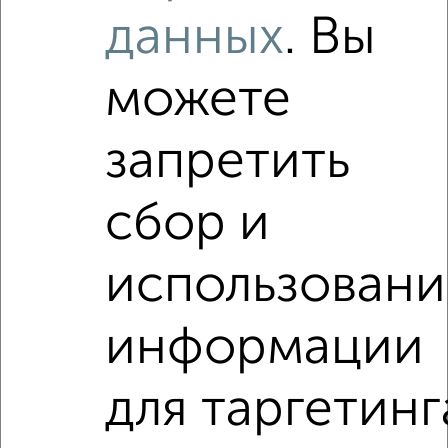
сайте Кемерово-недвижимость?
данных
. Вы
Используя удобную форму поиска с множеством
фильтров и сортировкой по параметрам, вы можете
можете
подобрать для покупки квартиру, от застройщика в
Кемерово.
Найденные предложения: 0 объявлений, можно
запретить
посмотреть в виде списка или на карте, с описанием,
расположением, ценой и другими подробностями.
сбор и
Подберите подходящую недвижимость из предложений
от собственников, риэлторов, застройщиков и агенств
недвижимости, связаться с ними можно по телефону или
использовани
написать сообщение в любом удобном для вас
мессенджере, это безопасно и бесплатно.
информации
Для покупки квартиры доступна ипотека от крупнейших
банков России: СберБанк, ВТБ, Альфа-Банк,
Россельхозбанк, Совкомбанк, Т-Банк, Росбанк, Почта
для таргетинг
Банк на сумму от 400 000 до 120 000 000 рублей сроком
до 30 лет.