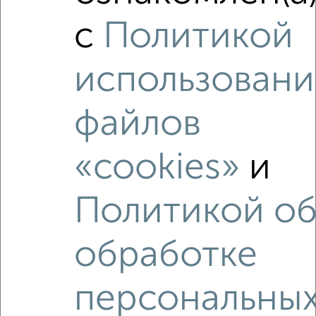
₽
₽
28 547 500
250 000
за м²
с
Политикой
Центральный район, мкр. 14-й, ЖК ЗЭТА
Агентство, 01.08.2026
использовани
файлов
‹
›
«cookies»
и
2
/2
1-к квартира, строящийся дом, 39м², 15/16 этаж
Политикой о
₽
₽
7 697 920
198 400
за м²
Ленинский район, мкр. 17-й, ЖК Нова, Московский проспект
23А
обработке
Агентство, 06.08.2026
персональны
Как купить квартиру, от застройщика в Кемерово на