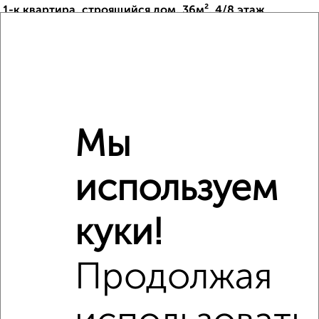
1-к квартира, строящийся дом, 36м², 4/8 этаж
₽
₽
4 711 050
130 500
за м²
Рудничный район, ЖК Солнечный Бульвар, жилой комплекс
Солнечный Бульвар
Агентство, 04.08.2026
Мы
‹
›
используем
2
/2
куки!
1-к квартира, вторичка, 26м², 4/10 этаж
₽
₽
4 300 000
164 200
за м²
Рудничный район, мкр. 12-й, проспект Шахтёров 60
Продолжая
Агентство, 01.08.2026