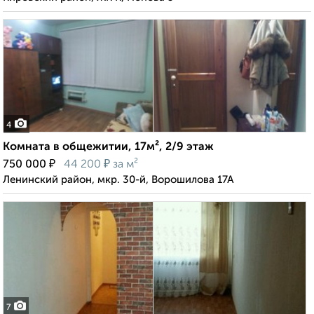
4
Комната в общежитии, 17м², 2/9 этаж
₽
₽
750 000
44 200
за м²
Ленинский район, мкр. 30-й, Ворошилова 17А
7