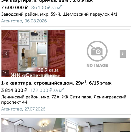
3-к квартира, вторичка, 88м², 5/8 этаж
₽
₽
7 600 000
86 100
за м²
Заводский район, мкр. 59-й, Щегловский переулок 4/1
Агентство, 06.08.2026
‹
›
2
/1
1-к квартира, строящийся дом, 29м², 6/15 этаж
₽
₽
3 814 800
132 000
за м²
Ленинский район, мкр. 72А, ЖК Сити парк, Ленинградский
проспект 44
Агентство, 27.07.2026