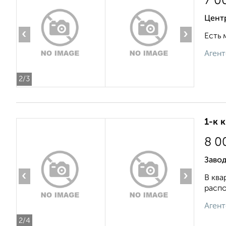
7 0
Центр
‹
›
Есть 
Агент
2
/3
1-к 
8 0
Завод
‹
›
В ква
распо
Агент
2
/4