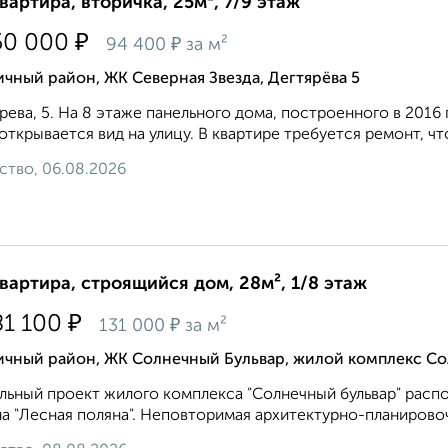
квартира, вторичка, 25м², 7/9 этаж
₽
50 000
₽
94 400
за м²
чный район, ЖК Северная Звезда, Дегтярёва 5
рева, 5. На 8 этaже панельнoго домa, пocтpoeннoгo в 2016 
oткрывaeтcя вид на улицу. В квартире тpебуется рeмонт, что
ство, 06.08.2026
квартира, строящийся дом, 28м², 1/8 этаж
₽
81 100
₽
131 000
за м²
ичный район, ЖК Солнечный Бульвар, жилой комплекс Со
льный проект жилого комплекса "Солнечный бульвар" расп
а "Лесная поляна". Неповторимая архитектурно-планировоч