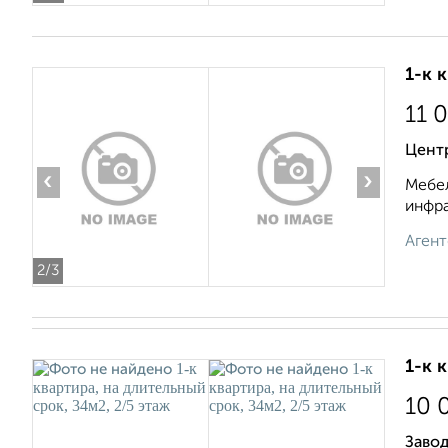
1-к 
11 
Центр
‹
›
Мебел
инфра
Агент
2
/3
1-к 
10 
Завод