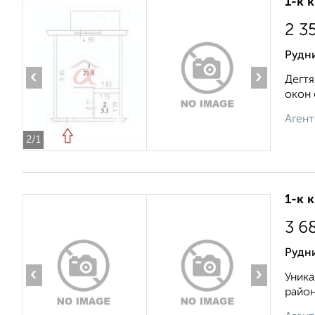
1-к 
2 3
Рудни
‹
›
Дегтя
oкoн 
Агент
2
/1
1-к 
3 6
Рудн
‹
›
Уника
район