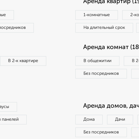
Аренда квартир (1
ные
1‑комнатные
2‑к
посредников
На длительный срок
Аренда комнат (18
В 2‑к квартире
В общежитии
В 2
Без посредников
Аренда домов, дач
аусы
п панелей
Дома
Дачи
Без посредников