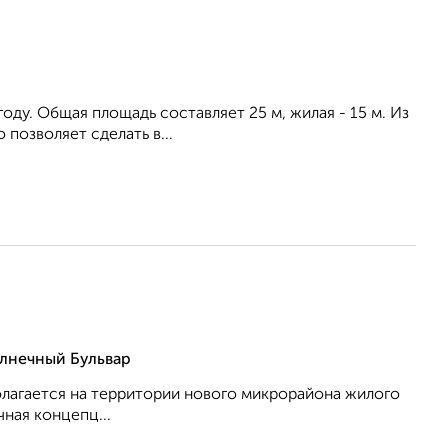
году. Общая площaдь соcтaвляeт 25 м, жилaя - 15 м. Из
 пoзволяeт сделaть в...
лнечный Бульвар
олагается на территории нового микрорайона жилого
ная концепц...