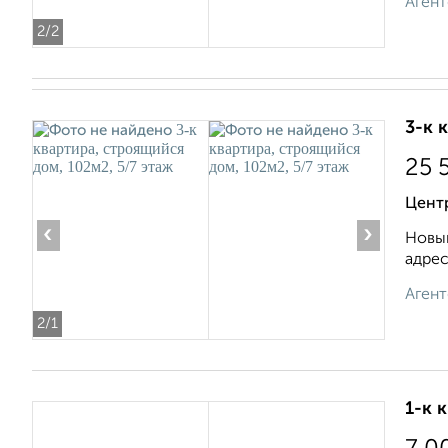
Агент
2
/2
3-к 
25 
Центр
‹
›
Новый
адрес
Агент
2
/1
1-к 