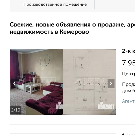
Производственное помещение
Свежие, новые объявления о продаже, а
недвижимость в Кемерово
2-к 
7 9
Центр
‹
›
Прода
дом 6
Агент
2
/10