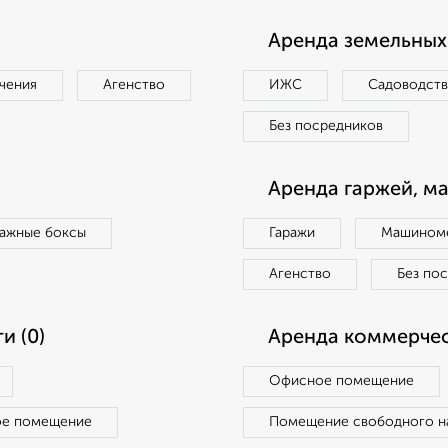
Аренда земельных 
чения
Агенство
ИЖС
Садоводст
Без посредников
Аренда гаржей, м
ражные боксы
Гаражи
Машиноме
Агенство
Без по
и (0)
Аренда коммерчес
Офисное помещение
ое помещение
Помещение свободного н