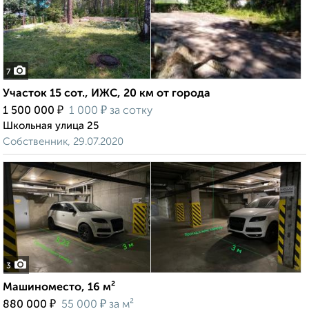
7
Участок 15 сот., ИЖС, 20 км от города
₽
₽
1 500 000
1 000
за сотку
Школьная улица 25
Собственник, 29.07.2020
3
Машиноместо, 16 м²
₽
₽
880 000
55 000
за м²