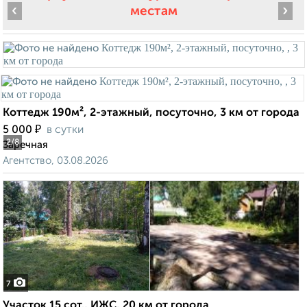
‹
›
местам
Коттедж 190м², 2-этажный, посуточно, 3 км от города
₽
5 000
в сутки
2
/8
Заречная
Агентство, 03.08.2026
7
Участок 15 сот., ИЖС, 20 км от города