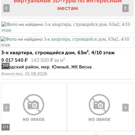
Виртуальные 3D-туры по интересным
‹
›
местам
3-к квартира, строящийся дом, 63м², 4/10 этаж
₽
₽
9 017 540
143 500
за м²
2
/2
Заводский район, мкр. Южный, ЖК Весна
Агентство, 01.08.2026
‹
›
2
/3