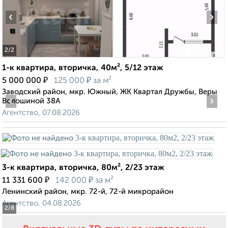
‹
›
2
/2
1-к квартира, вторичка, 40м², 5/12 этаж
₽
₽
5 000 000
125 000
за м²
Заводский район, мкр. Южный, ЖК Квартал Дружбы, Веры
‹
›
Волошиной 38А
Агентство, 07.08.2026
3-к квартира, вторичка, 80м², 2/23 этаж
₽
₽
11 331 600
142 000
за м²
Ленинский район, мкр. 72-й, 72-й микрорайон
Агентство, 04.08.2026
2
/8