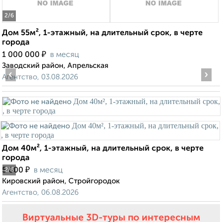
2
/6
Дом 55м², 1-этажный, на длительный срок, в черте
города
₽
1 000 000
в месяц
Заводский район, Апрельская
‹
›
Агентство, 03.08.2026
Дом 40м², 1-этажный, на длительный срок, в черте
города
₽
5 000
в месяц
2
/3
Кировский район, Стройгородок
Агентство, 06.08.2026
Виртуальные 3D-туры по интересным