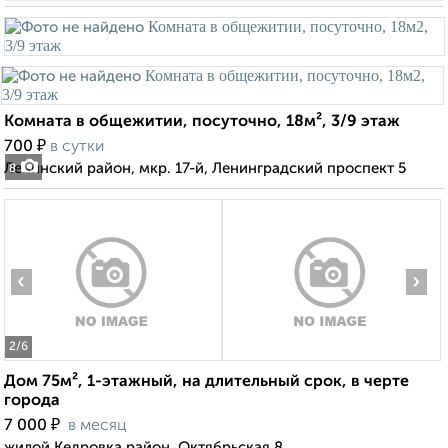
Комната в общежитии, посуточно, 18м², 3/9 этаж
₽
700
в сутки
Ленинский район, мкр. 17-й, Ленинградский проспект 5
8
‹
›
2
/6
Дом 75м², 1-этажный, на длительный срок, в черте
города
₽
7 000
в месяц
жилой Кедровка район, Октябрьская 8