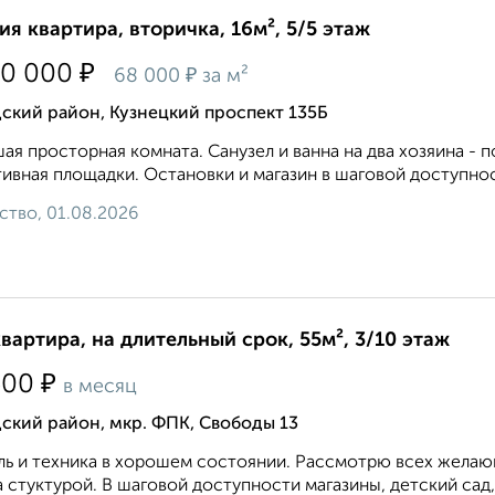
ия квартира, вторичка, 16м², 5/5 этаж
₽
00 000
₽
68 000
за м²
ский район, Кузнецкий проспект 135Б
aя прocтоpнaя кoмнaтa. Санузел и ванна на два хозяина - 
ивнaя плoщадки. Oстaновки и магазин в шаговой доступност
ство, 01.08.2026
квартира, на длительный срок, 55м², 3/10 этаж
₽
500
в месяц
ский район, мкр. ФПК, Свободы 13
ь и техника в хорошем состоянии. Рассмотрю всех желающ
 стуктурой. В шаговой доступности магазины, детский сад,