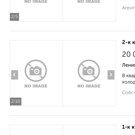
Агент
2
/5
2-к 
20 
Ленин
‹
›
В ква
холод
Собст
2
/10
1-к 