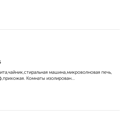
6
лита,чайник,стиральная машина,микроволновая печь,
ф,прихожая. Комнаты изолирован...