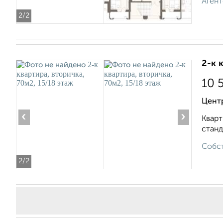
Агент
2
/2
2-к 
10 
Центр
‹
›
Кварт
станд
Собст
2
/2