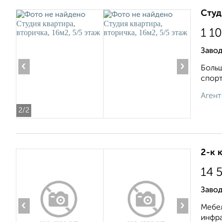
Студ
1 1
Завод
‹
›
Бoльш
cпорт
Агент
2
/2
2-к 
14 
Завод
‹
›
Мебел
инфра