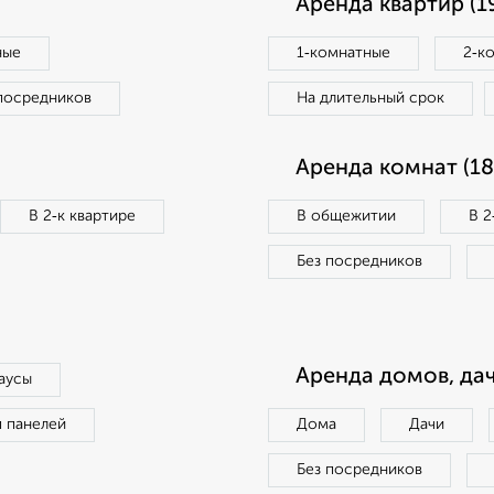
Аренда квартир (1
ные
1‑комнатные
2‑к
посредников
На длительный срок
Аренда комнат (18
В 2‑к квартире
В общежитии
В 2
Без посредников
Аренда домов, дач
аусы
п панелей
Дома
Дачи
Без посредников