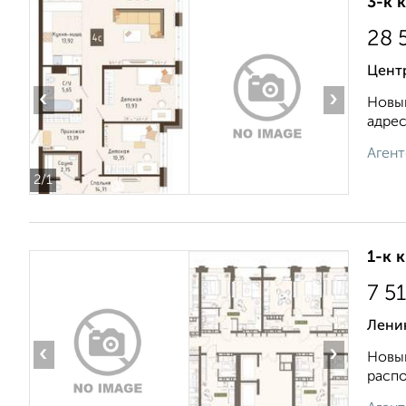
3-к 
28 
Центр
‹
›
Новый
адрес
Агент
2
/1
1-к 
7 5
Ленин
‹
›
Новый
распо