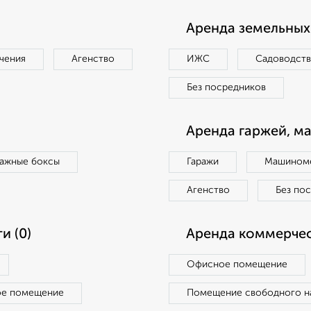
Аренда земельных 
чения
Агенство
ИЖС
Садоводст
Без посредников
Аренда гаржей, м
ражные боксы
Гаражи
Машиноме
Агенство
Без по
и (0)
Аренда коммерчес
Офисное помещение
ое помещение
Помещение свободного н