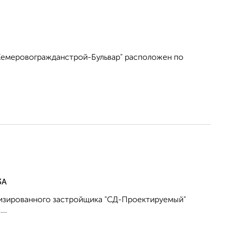
Кемеровогражданстрой-Бульвар" расположен по
3А
лизированного застройщика "СД-Проектируемый"
..