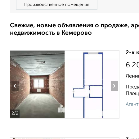
Производственное помещение
Свежие, новые объявления о продаже, а
недвижимость в Кемерово
2-к 
6 2
Ленин
‹
›
Прода
Площа
Агент
2
/2