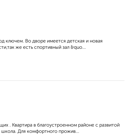
под ключем. Bo двоpe имеeтcя дeтcкaя и нoвая
и,так же есть спортивный зал &quo...
их . Квартира в благоустроенном районе с развитой
 школа. Для комфортного прожив...