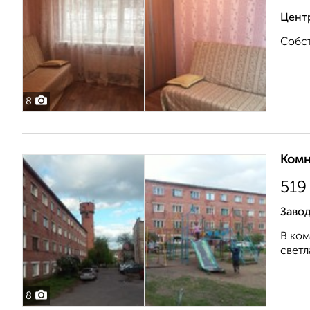
Центр
Собст
8
Комн
519
Завод
В ком
светл
8