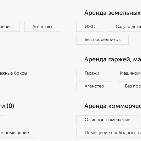
Аренда земельных 
чения
Агенство
ИЖС
Садоводст
Без посредников
Аренда гаржей, м
ражные боксы
Гаражи
Машиноме
Агенство
Без по
и (0)
Аренда коммерчес
Офисное помещение
ое помещение
Помещение свободного н