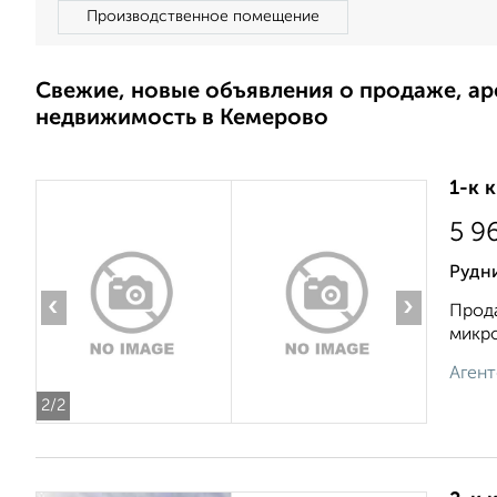
Производственное помещение
Свежие, новые объявления о продаже, а
недвижимость в Кемерово
1-к 
5 9
Рудн
‹
›
Прода
микро
Агент
2
/2