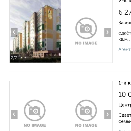
2-к 
6 2
Заво
‹
›
одаёт
кв.м.,
Агент
2
/2
1-к 
10 
Центр
‹
›
Сдает
семьи