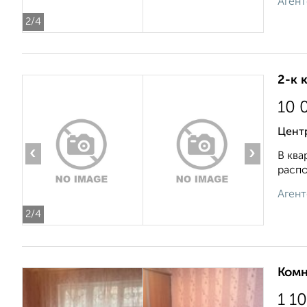
Агент
2
/4
2-к 
10 
Центр
‹
›
В ква
распо
Агент
2
/4
Комн
1 1