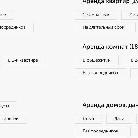
Аренда квартир (1
ные
1‑комнатные
2‑к
посредников
На длительный срок
Аренда комнат (18
В 2‑к квартире
В общежитии
В 2
Без посредников
Аренда домов, дач
аусы
п панелей
Дома
Дачи
Без посредников