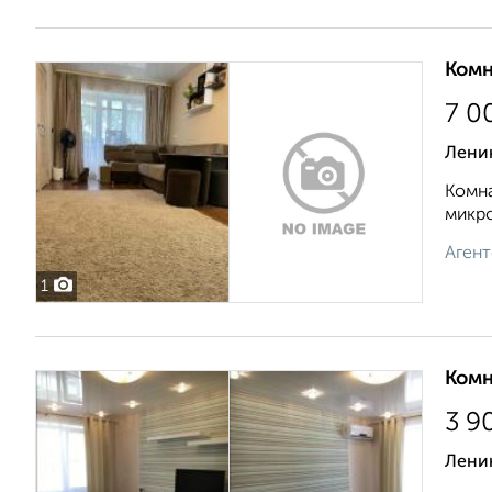
Комн
7 0
Ленин
Комна
микро
Агент
1
Комн
3 9
Ленин