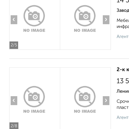
14 
Завод
‹
›
Мебел
инфра
Агент
2
/5
2-к 
13 
Лени
‹
›
Срочн
пласт
Агент
2
/8