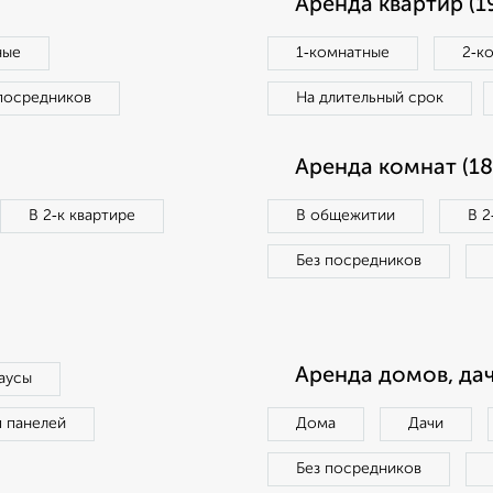
Аренда квартир (1
ные
1‑комнатные
2‑к
посредников
На длительный срок
Аренда комнат (18
В 2‑к квартире
В общежитии
В 2
Без посредников
Аренда домов, дач
аусы
п панелей
Дома
Дачи
Без посредников