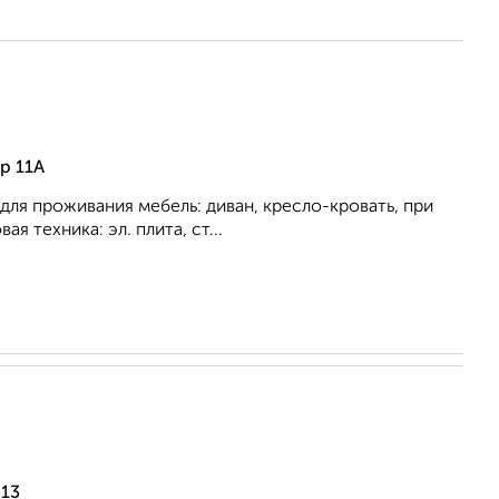
р 11А
для проживания мебель: диван, кресло-кровать, при
я техника: эл. плита, ст...
 13