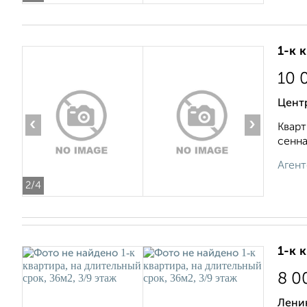
1-к 
10 
Центр
‹
›
Кварт
сенна
Агент
2
/4
1-к 
8 0
Ленин