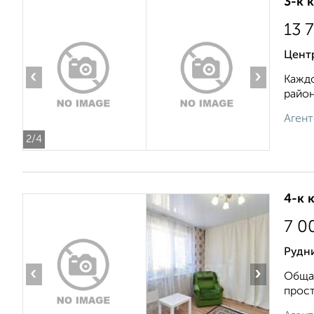
3-к 
13 
Цент
‹
›
Каждо
район
Агент
2
/4
4-к 
7 0
Рудни
‹
›
Общая
прост