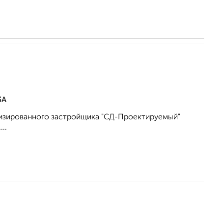
3А
лизированного застройщика "СД-Проектируемый"
..