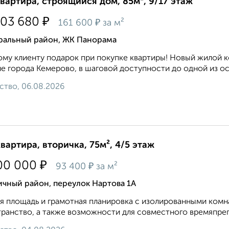
квартира, строящийся дом, 85м², 9/17 этаж
₽
703 680
₽
161 600
за м²
ральный район, ЖК Панорама
му клиенту подарок при покупке квартиры! Новый жилой к
е города Кемерово, в шаговой доступности до одной из ос
ство, 06.08.2026
квартира, вторичка, 75м², 4/5 этаж
₽
00 000
₽
93 400
за м²
чный район, переулок Нартова 1А
 площадь и грамотная планировка с изолированными комн
ранство, а также возможности для совместного времяпреп