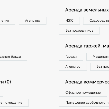
Аренда земельных 
чения
Агенство
ИЖС
Садоводст
Без посредников
Аренда гаржей, м
ражные боксы
Гаражи
Машиноме
Агенство
Без по
и (0)
Аренда коммерчес
Офисное помещение
ое помещение
Помещение свободного н