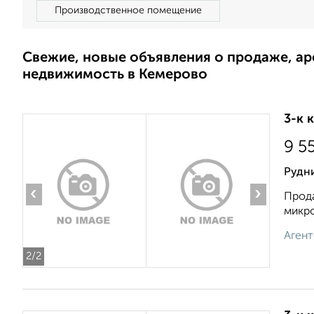
Производственное помещение
Свежие, новые объявления о продаже, а
недвижимость в Кемерово
3-к 
9 5
Рудн
‹
›
Прода
микро
Агент
2
/2