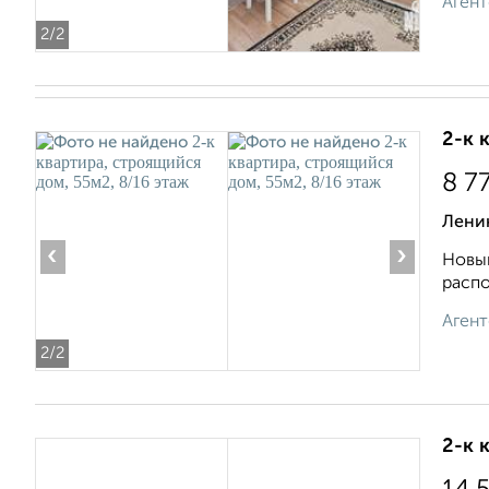
Агент
2
/2
2-к 
8 7
Ленин
‹
›
Новый
распо
Агент
2
/2
2-к 