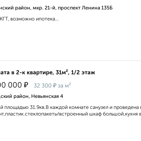
ский район, мкр. 21-й, проспект Ленина 135Б
КГТ, возможно ипотека...
ата в 2-к квартире, 31м², 1/2 этаж
₽
00 000
₽
32 300
за м²
ский район, Невьянская 4
 площадью 31.9кв.В каждой комнате санузел и проведена
т,пластик.стеклопакеты!встроенный шкаф большой,кухня вс