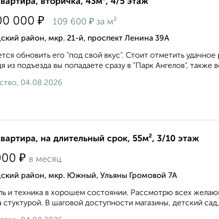
квартира, вторичка, 43м², 4/5 этаж
₽
00 000
₽
109 600
за м²
ский район, мкр. 21-й, проспект Ленина 39А
тся обновить его "под свой вкус". Стоит отметить удачное
я из подъезда вы попадаете сразу в "Парк Ангелов", также во
ство, 04.08.2026
квартира, на длительный срок, 55м², 3/10 этаж
₽
000
в месяц
дский район, мкр. Южный, Ульяны Громовой 7А
ь и техника в хорошем состоянии. Рассмотрю всех желающ
 стуктурой. В шаговой доступности магазины, детский сад,