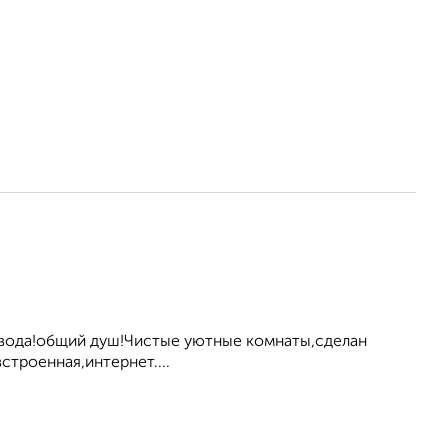
 вода!общий душ!Чистые уютные комнаты,сделан
троенная,интернет....