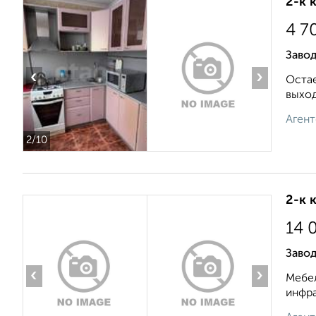
2-к 
4 7
Завод
‹
›
Остае
выход
Агент
2
/10
2-к 
14 
Заво
‹
›
Мебел
инфра