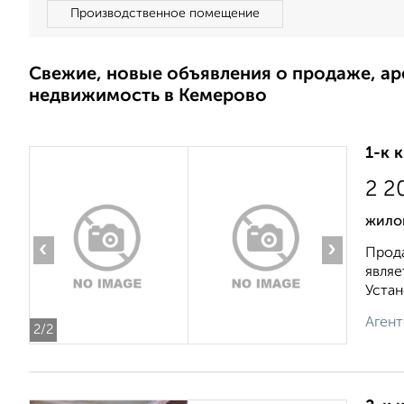
Производственное помещение
Свежие, новые объявления о продаже, а
недвижимость в Кемерово
1-к 
2 2
жилой
‹
›
Прода
являе
Устан
Агент
2
/2