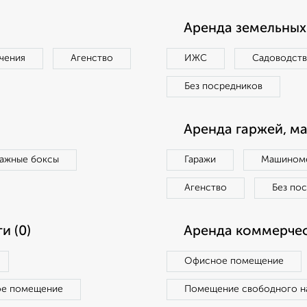
Аренда земельных 
чения
Агенство
ИЖС
Садоводст
Без посредников
Аренда гаржей, м
ражные боксы
Гаражи
Машиноме
Агенство
Без по
и (0)
Аренда коммерчес
Офисное помещение
ое помещение
Помещение свободного н