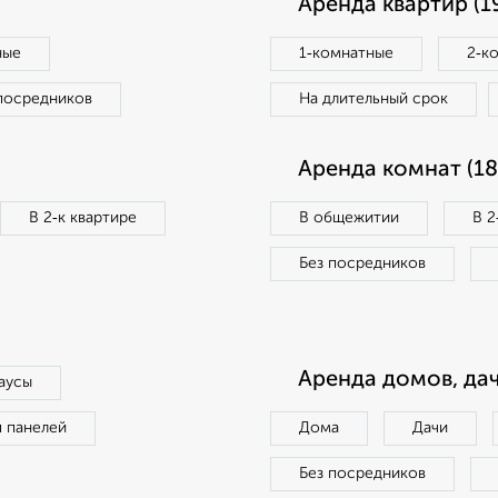
Аренда квартир (1
ные
1‑комнатные
2‑к
посредников
На длительный срок
Аренда комнат (18
В 2‑к квартире
В общежитии
В 2
Без посредников
Аренда домов, дач
аусы
п панелей
Дома
Дачи
Без посредников