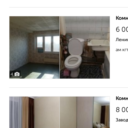
Комн
6 0
Ленин
ам кг
4
Комн
8 0
Заво