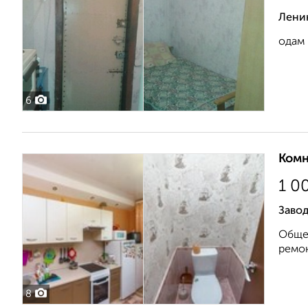
Ленин
одам 
6
Комн
1 0
Завод
Общей
ремон
8