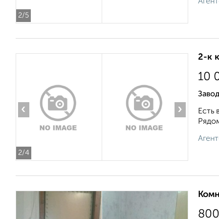
Агент
2
/5
2-к 
10 
Завод
‹
›
Есть 
Рядом
Агент
2
/4
Комн
80