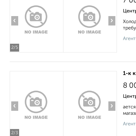
7 0
Центр
‹
›
Холод
требу
Агент
2
/5
1-к 
8 0
Центр
‹
›
ается
магаз
Агент
2
/3