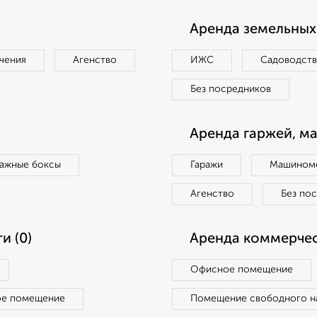
Аренда земельных 
чения
Агенство
ИЖС
Садоводст
Без посредников
Аренда гаржей, м
ражные боксы
Гаражи
Машиноме
Агенство
Без по
и (0)
Аренда коммерчес
Офисное помещение
ое помещение
Помещение свободного н