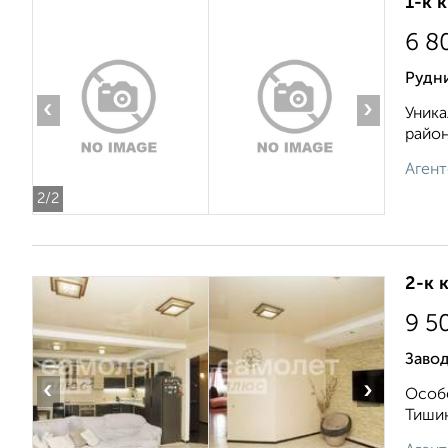
1-к 
6 8
Рудн
‹
›
Уника
район
Агент
2
/2
2-к 
9 5
Завод
‹
›
Особе
Тишин