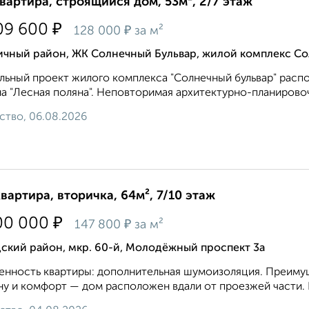
квартира, строящийся дом, 53м², 2/7 этаж
₽
09 600
₽
128 000
за м²
ичный район, ЖК Солнечный Бульвар, жилой комплекс Со
льный проект жилого комплекса "Солнечный бульвар" расп
а "Лесная поляна". Неповторимая архитектурно-планировоч
ство, 06.08.2026
квартира, вторичка, 64м², 7/10 этаж
₽
00 000
₽
147 800
за м²
ский район, мкр. 60-й, Молодёжный проспект 3а
нность квартиры: дополнительная шумоизоляция. Преимуще
у и комфорт — дом расположен вдали от проезжей части. Р