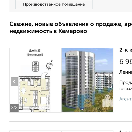
Производственное помещение
Свежие, новые объявления о продаже, а
недвижимость в Кемерово
2-к 
6 9
Ленин
‹
›
Прода
весьм
Агент
2
/2