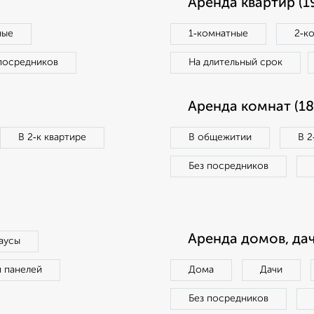
Аренда квартир (1
ные
1‑комнатные
2‑к
посредников
На длительный срок
Аренда комнат (18
В 2‑к квартире
В общежитии
В 2
Без посредников
Аренда домов, дач
аусы
п панелей
Дома
Дачи
Без посредников