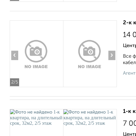
2-к 
14 
Центр
‹
›
Все ф
кабель
Агент
2
/5
1-к 
7 0
Центр