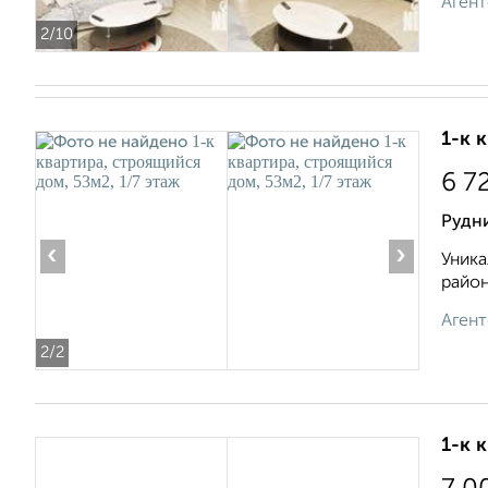
Агент
2
/10
1-к 
6 7
Рудн
‹
›
Уника
район
Агент
2
/2
1-к 