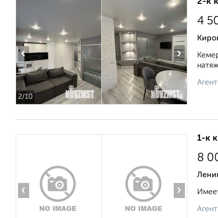
2-к 
4 5
Киров
‹
›
Кемер
натяж
Агент
2
/10
1-к 
8 0
Ленин
‹
›
Имеет
Агент