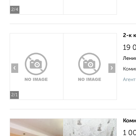
2
/4
2-к 
19 
Лени
‹
›
Комис
Агент
2
/1
Комн
1 0