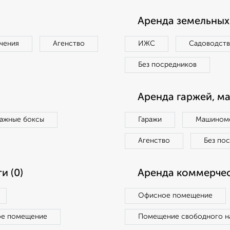
Аренда земельных 
чения
Агенство
ИЖС
Садоводст
Без посредников
Аренда гаржей, м
ражные боксы
Гаражи
Машиноме
Агенство
Без по
и (0)
Аренда коммерчес
Офисное помещение
ое помещение
Помещение свободного н