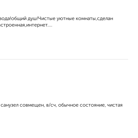
 вода!общий душ!Чистые уютные комнаты,сделан
троенная,интернет....
, санузел совмещен, в/сч, обычное состояние, чистая