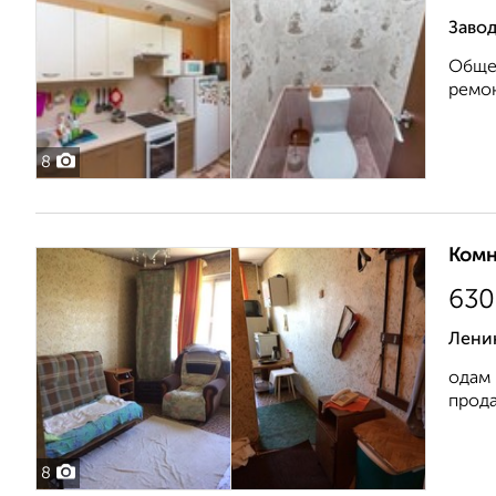
Завод
Общей
ремон
8
Комн
630
Ленин
одам 
прода
8