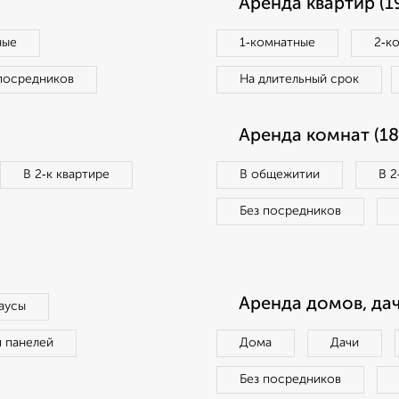
Аренда квартир (1
ные
1‑комнатные
2‑к
посредников
На длительный срок
Аренда комнат (18
В 2‑к квартире
В общежитии
В 2
Без посредников
Аренда домов, дач
аусы
п панелей
Дома
Дачи
Без посредников