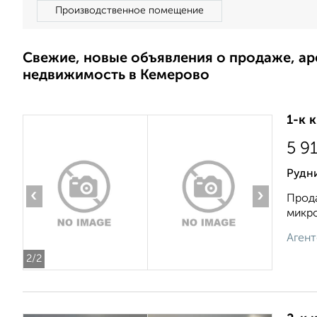
Производственное помещение
Свежие, новые объявления о продаже, а
недвижимость в Кемерово
1-к 
5 9
Рудн
‹
›
Прода
микро
Агент
2
/2