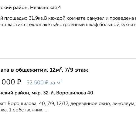
ский район, Невьянская 4
 площадью 31.9кв.В каждой комнате санузел и проведена
т,пластик.стеклопакеты!встроенный шкаф большой,кухня вс
ата в общежитии, 12м², 7/9 этаж
₽
 000
₽
52 500
за м²
ский район, мкр. 32-й, Ворошилова 40
кгт Ворошилова, 40, 7/9, 12/17, деревянное окно, линолеум
жа, 1 собственник....