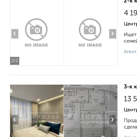
2-к 
4 1
Центр
‹
›
Ищете
семей
Агент
2
/2
3-к 
13 
Цент
‹
›
Прода
сдела