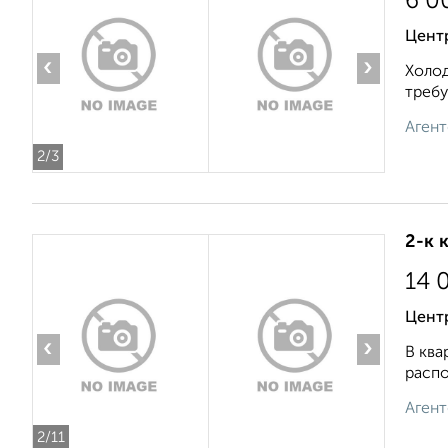
6 0
Центр
‹
›
Холод
требу
Агент
2
/3
2-к 
14 
Цент
‹
›
В ква
распо
Агент
2
/11