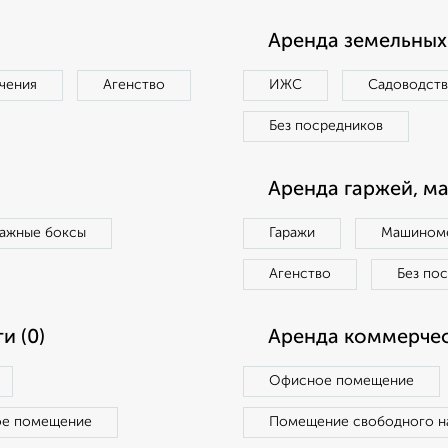
Аренда земельных 
чения
Агенство
ИЖС
Садоводст
Без посредников
Аренда гаржей, м
ражные боксы
Гаражи
Машиноме
Агенство
Без по
и (0)
Аренда коммерчес
Офисное помещение
ое помещение
Помещение свободного н