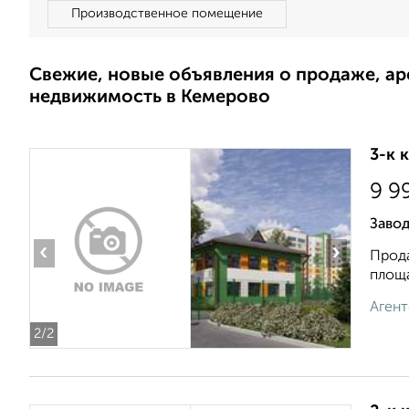
Производственное помещение
Свежие, новые объявления о продаже, а
недвижимость в Кемерово
3-к 
9 9
Заво
‹
›
Прода
площа
Агент
2
/2