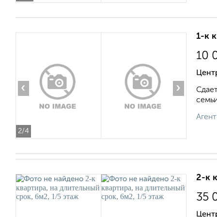
1-к 
10 
Центр
‹
›
Сдает
семьи
Агент
2
/4
2-к 
35 
Цент