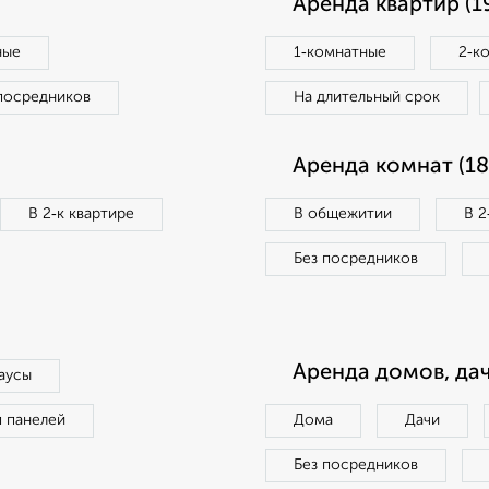
Аренда квартир (1
ные
1‑комнатные
2‑к
посредников
На длительный срок
Аренда комнат (18
В 2‑к квартире
В общежитии
В 2
Без посредников
Аренда домов, дач
аусы
п панелей
Дома
Дачи
Без посредников