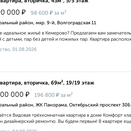
квартира, вторичка, 43м², 5/5 этаж
₽
90 000
₽
98 600
за м²
альный район, мкр. 9-й, Волгоградская 11
 идеальное жильё в Кемерово? Предлагаем вам замечатель
 с детьми, пар без детей и пожилых пар. Квартира располо
ство, 01.08.2026
квартира, вторичка, 69м², 19/19 этаж
₽
500 000
₽
196 800
за м²
ральный район, ЖК Панорама, Октябрьский проспект 30Б
ётся Видовая трёхкомнатная квартира в доме Комфорт кла
н дизайнерский ремонтю. Вы будем первым! В квартире еще