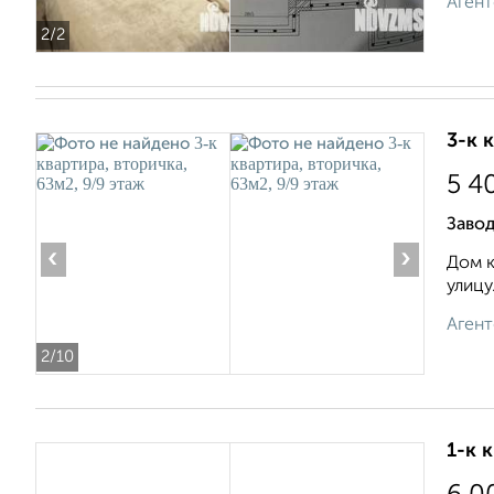
Агент
2
/2
3-к 
5 4
Заво
‹
›
Дом к
улицу
Агент
2
/10
1-к 