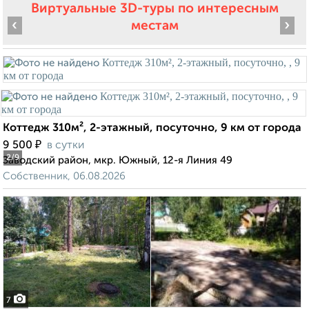
Виртуальные 3D-туры по интересным
‹
›
местам
Коттедж 310м², 2-этажный, посуточно, 9 км от города
₽
9 500
в сутки
2
/9
Заводский район, мкр. Южный, 12-я Линия 49
Собственник, 06.08.2026
7