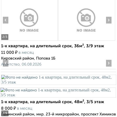
‹
›
2
/3
1-к квартира, на длительный срок, 36м², 3/9 этаж
₽
11 000
в месяц
Кировский район, Попова 1Б
‹
›
Агентство, 06.08.2026
1-к квартира, на длительный срок, 48м², 3/5 этаж
₽
8 000
в месяц
2
/6
Ленинский район, мкр. 23-й микрорайон, проспект Химиков