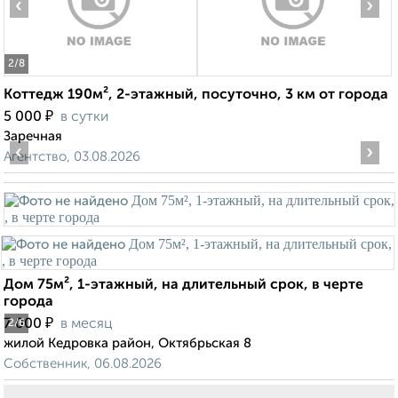
‹
›
2
/8
Коттедж 190м², 2-этажный, посуточно, 3 км от города
₽
5 000
в сутки
Заречная
‹
›
Агентство, 03.08.2026
Дом 75м², 1-этажный, на длительный срок, в черте
города
₽
7 000
в месяц
2
/6
жилой Кедровка район, Октябрьская 8
Собственник, 06.08.2026