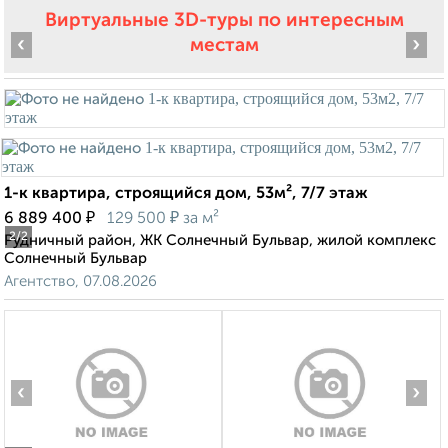
Виртуальные 3D-туры по интересным
‹
›
местам
1-к квартира, строящийся дом, 53м², 7/7 этаж
₽
₽
6 889 400
129 500
за м²
2
/2
Рудничный район, ЖК Солнечный Бульвар, жилой комплекс
Солнечный Бульвар
Агентство, 07.08.2026
‹
›