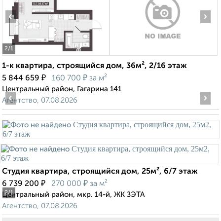
‹
›
2
/1
1-к квартира, строящийся дом, 36м², 2/16 этаж
₽
₽
5 844 659
160 700
за м²
Центральный район, Гагарина 141
‹
›
Агентство, 07.08.2026
Студия квартира, строящийся дом, 25м², 6/7 этаж
₽
₽
6 739 200
270 000
за м²
2
/1
Центральный район, мкр. 14-й, ЖК ЗЭТА
Агентство, 07.08.2026