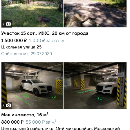
7
Участок 15 сот., ИЖС, 20 км от города
₽
₽
1 500 000
1 000
за сотку
Школьная улица 25
Собственник, 29.07.2020
3
Машиноместо, 16 м²
₽
₽
880 000
55 000
за м²
Центральный район, мкр. 15-й микрорайон, Московский