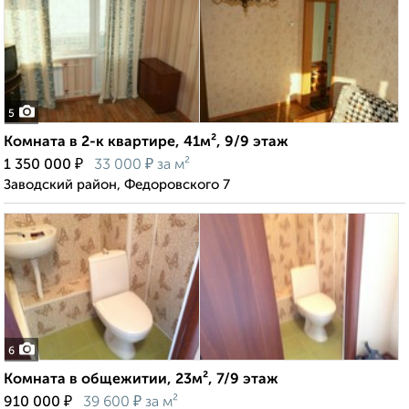
5
Комната в 2-к квартире, 41м², 9/9 этаж
₽
₽
1 350 000
33 000
за м²
Заводский район, Федоровского 7
6
Комната в общежитии, 23м², 7/9 этаж
₽
₽
910 000
39 600
за м²