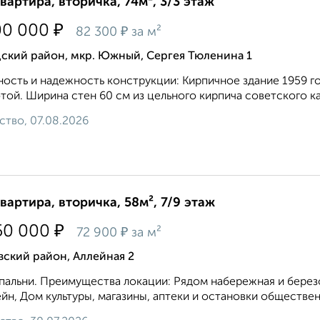
квартира, вторичка, 74м², 3/3 этаж
₽
00 000
₽
82 300
за м²
дский район, мкр. Южный, Сергея Тюленина 1
ость и надежность конструкции: Кирпичное здание 1959 г
той. Ширина стен 60 см из цельного кирпича советского ка
ство, 07.08.2026
квартира, вторичка, 58м², 7/9 этаж
₽
50 000
₽
72 900
за м²
ский район, Аллейная 2
пальни. Преимущества локации: Рядом набережная и березо
йн, Дом культуры, магазины, аптеки и остановки обществен