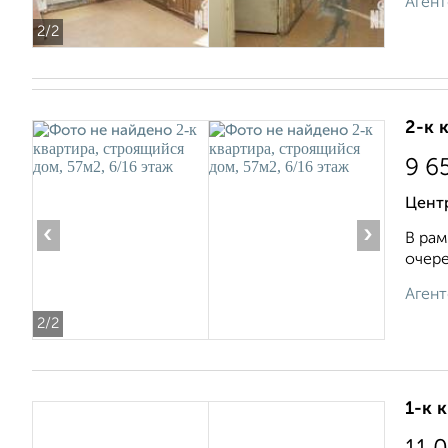
Агент
2
/2
2-к 
9 6
Центр
‹
›
В рам
очере
Агент
2
/2
1-к 