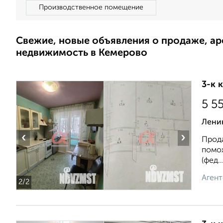
Производственное помещение
Свежие, новые объявления о продаже, а
недвижимость в Кемерово
3-к 
5 5
Ленин
‹
›
Прода
помож
(фед..
Агент
2
/2