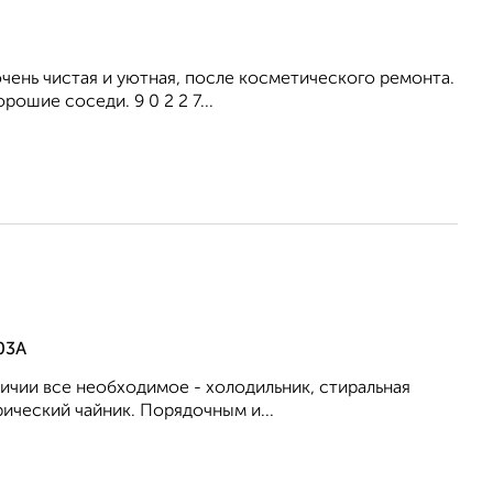
ень чистая и уютная, после косметического ремонта.
ошие соседи. 9 0 2 2 7...
03А
личии все необходимое - холодильник, стиральная
рический чайник. Порядочным и...