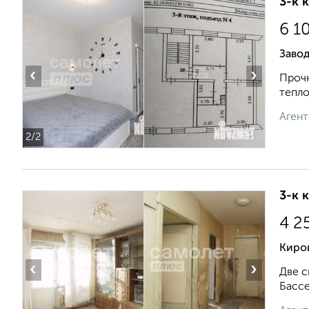
3-к 
6 1
Заво
‹
›
Прочн
тепло
Агент
2
/2
3-к 
4 2
Киров
‹
›
Две с
Бассе