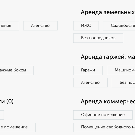
Аренда земельных 
чения
Агенство
ИЖС
Садоводст
Без посредников
Аренда гаржей, м
ражные боксы
Гаражи
Машиноме
Агенство
Без по
и (0)
Аренда коммерчес
Офисное помещение
ое помещение
Помещение свободного н