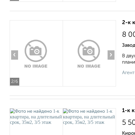
2-к 
8 0
Завод
‹
›
В дву
плани
Агент
2
/6
1-к 
5 5
Киро