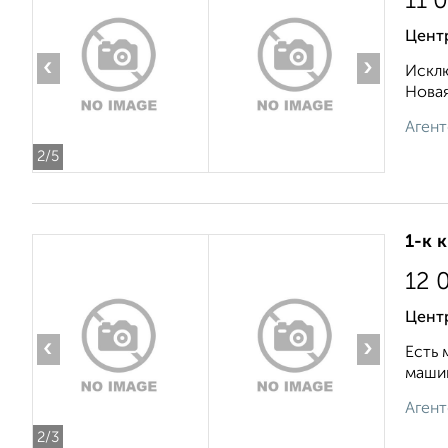
11 
Центр
‹
›
Исклю
Новая
Агент
2
/5
1-к 
12 
Центр
‹
›
Есть 
машин
Агент
2
/3