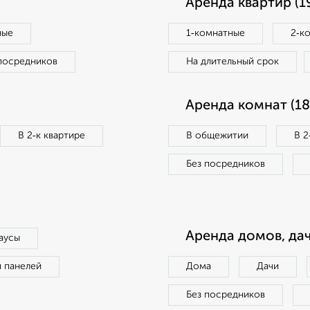
Аренда квартир (1
ные
1‑комнатные
2‑к
посредников
На длительный срок
Аренда комнат (18
В 2‑к квартире
В общежитии
В 2
Без посредников
Аренда домов, дач
аусы
п панелей
Дома
Дачи
Без посредников