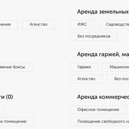
Аренда земельных 
чения
Агенство
ИЖС
Садоводст
Без посредников
Аренда гаржей, м
ражные боксы
Гаражи
Машиноме
Агенство
Без по
и (0)
Аренда коммерчес
Офисное помещение
ое помещение
Помещение свободного н