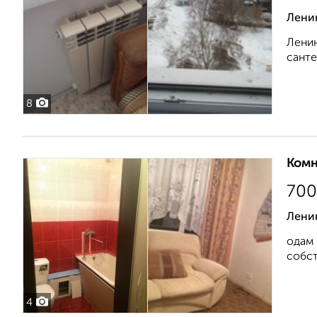
Ленин
Ленин
санте
8
Комн
700
Ленин
одам 
собст
4