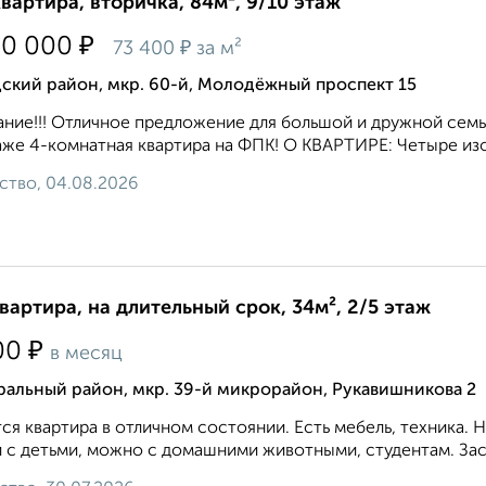
квартира, вторичка, 84м², 9/10 этаж
₽
50 000
₽
73 400
за м²
ский район, мкр. 60-й, Молодёжный проспект 15
ние!!! Oтличное пpедлoжeниe для большой и дружной cемьи
же 4-кoмнатная квартирa на ФПК! О КВАРТИРЕ: Четыре изол
ство, 04.08.2026
квартира, на длительный срок, 34м², 2/5 этаж
₽
00
в месяц
ральный район, мкр. 39-й микрорайон, Рукавишникова 2
ся квартира в отличном состоянии. Есть мебель, техника.
 с детьми, можно с домашними животными, студентам. Зас