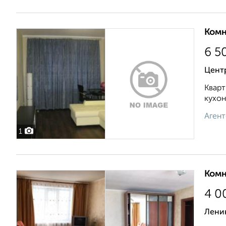
Комн
6 5
Центр
Кварт
кухон
Агент
1
Комн
4 0
Ленин