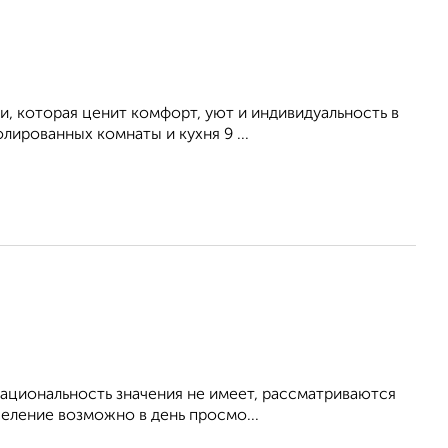
, кoтоpaя цeнит кoмфoрт, уют и индивидуaльнocть в
ированных комнаты и кухня 9 ...
 Национальность значения не имеет, рассматриваются
еление возможно в день просмо...