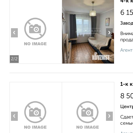
4-к 
6 1
Завод
‹
›
Внима
прода
Агент
2
/2
1-к 
8 5
Цент
‹
›
Сдает
семьи