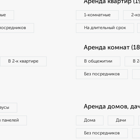
Аренда квартир (1
ные
1‑комнатные
2‑к
посредников
На длительный срок
Аренда комнат (18
В 2‑к квартире
В общежитии
В 2
Без посредников
Аренда домов, дач
аусы
п панелей
Дома
Дачи
Без посредников