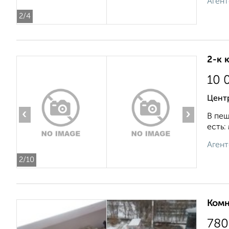
Агент
2
/4
2-к 
10 
Центр
‹
›
В пеш
есть:
Агент
2
/10
Комн
780