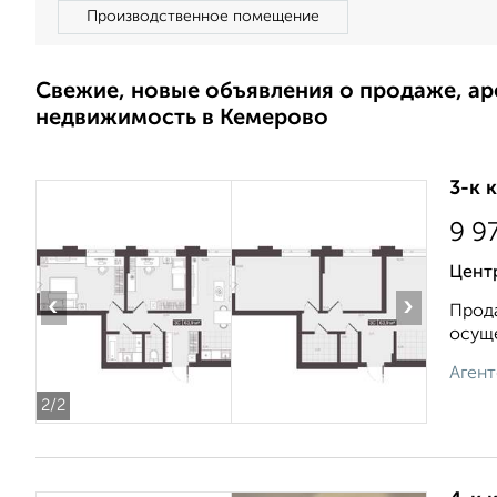
Производственное помещение
Свежие, новые объявления о продаже, а
недвижимость в Кемерово
3-к 
9 9
Центр
‹
›
Прода
осуще
Агент
2
/2