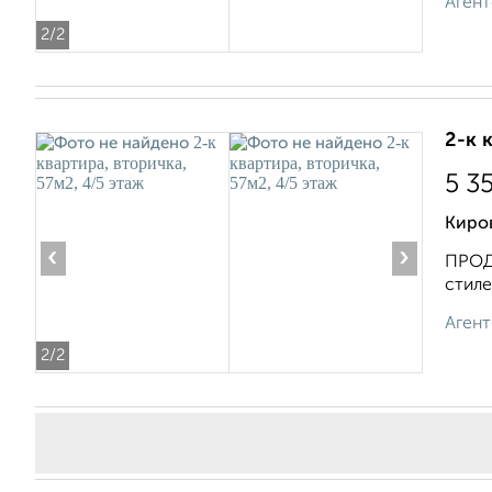
Агент
2
/2
2-к 
5 3
Киров
‹
›
ПРОДА
стиле
Агент
2
/2