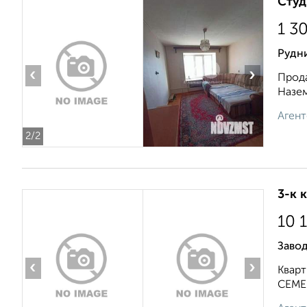
Студ
1 3
Рудн
‹
›
Прода
Назем
Агент
2
/2
3-к 
10 
Завод
‹
›
Кварт
СЕМЕЙ