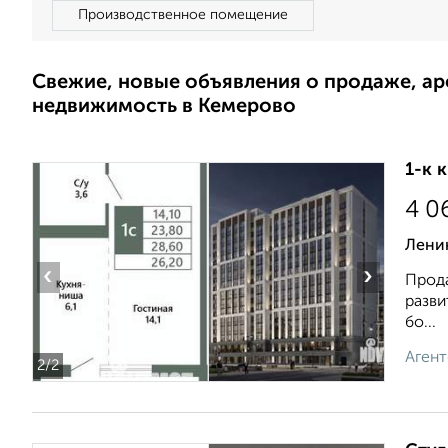
Производственное помещение
Свежие, новые объявления о продаже, а
недвижимость в Кемерово
1-к 
4 0
Ленин
‹
›
Прода
разви
бо...
Агент
2
/2