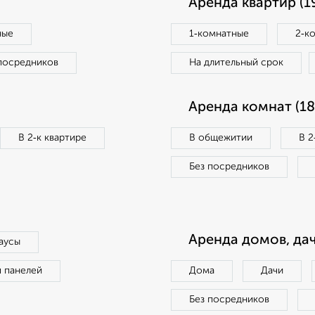
Аренда квартир (1
ные
1‑комнатные
2‑к
посредников
На длительный срок
Аренда комнат (18
В 2‑к квартире
В общежитии
В 2
Без посредников
Аренда домов, дач
аусы
п панелей
Дома
Дачи
Без посредников