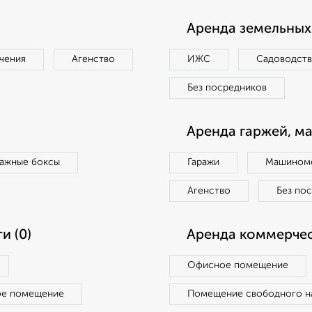
Аренда земельных 
чения
Агенство
ИЖС
Садоводст
Без посредников
Аренда гаржей, м
ражные боксы
Гаражи
Машиноме
Агенство
Без по
и (0)
Аренда коммерчес
Офисное помещение
ое помещение
Помещение свободного н