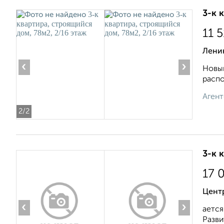
3-к 
11 
Ленин
‹
›
Новый
распо
Агент
2
/2
3-к 
17 
Центр
‹
›
ается
Разви