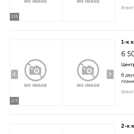
Агент
2
/6
1-к 
6 5
Центр
‹
›
В дву
плани
Агент
2
/3
2-к 