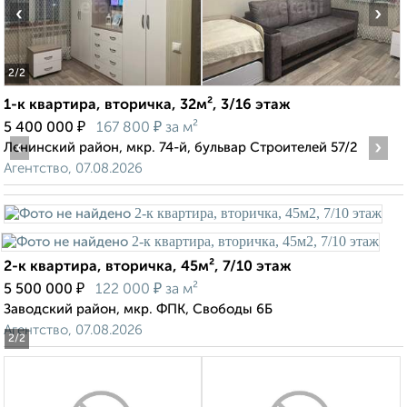
‹
›
2
/2
1-к квартира, вторичка, 32м², 3/16 этаж
₽
₽
5 400 000
167 800
за м²
‹
›
Ленинский район, мкр. 74-й, бульвар Строителей 57/2
Агентство, 07.08.2026
2-к квартира, вторичка, 45м², 7/10 этаж
₽
₽
5 500 000
122 000
за м²
Заводский район, мкр. ФПК, Свободы 6Б
Агентство, 07.08.2026
2
/2