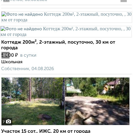
Коттедж 200м², 2-этажный, посуточно, 30 км от
города
₽
5 000
в сутки
2
/8
Школьная
Собственник, 04.08.2026
7
Участок 15 сот., ИЖС, 20 км от города