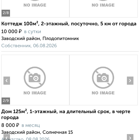
2
/8
Коттедж 100м², 2-этажный, посуточно, 5 км от города
₽
10 000
в сутки
Заводский район, Плодопитомник
Собственник, 06.08.2026
‹
›
2
/9
Дом 125м², 1-этажный, на длительный срок, в черте
города
₽
8 000
в месяц
Заводский район, Солнечная 15
‹
›
Агентство, 08.08.2026