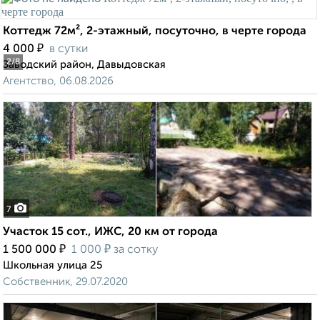
Коттедж 72м², 2-этажный, посуточно, в черте города
₽
4 000
в сутки
2
/8
Заводский район, Давыдовская
Агентство, 06.08.2026
7
Участок 15 сот., ИЖС, 20 км от города
₽
₽
1 500 000
1 000
за сотку
Школьная улица 25
Собственник, 29.07.2020