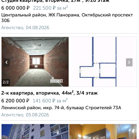
Студия квартира, вторичка, 27м², 9/20 этаж
₽
₽
6 000 000
221 500
за м²
Центральный район, ЖК Панорама, Октябрьский проспект
30Б
Агентство, 04.08.2026
‹
›
2
/2
2-к квартира, вторичка, 44м², 3/4 этаж
₽
₽
6 200 000
141 600
за м²
Ленинский район, мкр. 74-й, бульвар Строителей 73А
Агентство, 05.08.2026