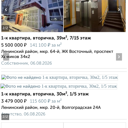
‹
›
2
/2
1-к квартира, вторичка, 39м², 7/15 этаж
₽
₽
5 500 000
141 100
за м²
Ленинский район, мкр. 64-й, ЖК Восточный, проспект
‹
›
Химиков 34к2
Собственник, 06.08.2026
1-к квартира, вторичка, 30м², 1/5 этаж
₽
₽
3 479 000
115 600
за м²
Ленинский район, мкр. 20-й, Волгоградская 24А
Агентство, 06.08.2026
2
/2