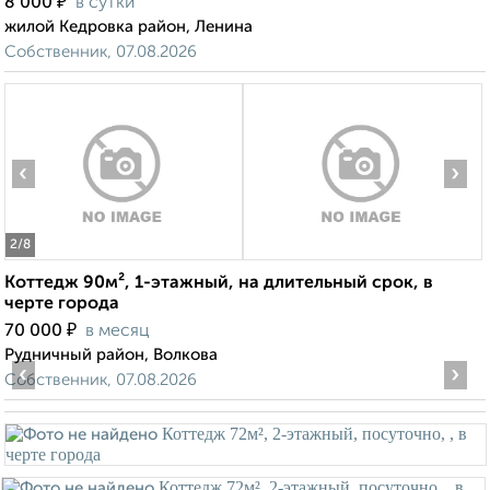
₽
8 000
в сутки
жилой Кедровка район, Ленина
Собственник, 07.08.2026
‹
›
2
/8
Коттедж 90м², 1-этажный, на длительный срок, в
черте города
₽
70 000
в месяц
Рудничный район, Волкова
‹
›
Собственник, 07.08.2026