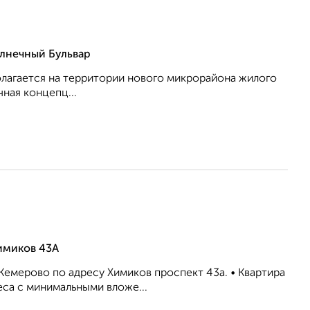
лнечный Бульвар
олагается на территории нового микрорайона жилого
ная концепц...
Химиков 43А
 Кемерово по адресу Химиков проспект 43а. • Квартира
еса с минимальными вложе...