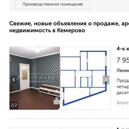
Производственное помещение
Свежие, новые объявления о продаже, а
недвижимость в Кемерово
4-к 
7 9
Ленин
‹
›
Прода
четыр
десят
Агент
2
/2