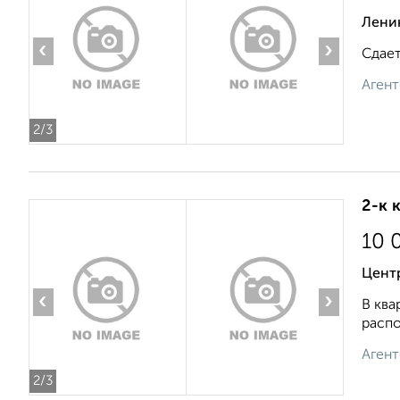
Лени
‹
›
Сдает
Агент
2
/3
2-к 
10 
Центр
‹
›
В ква
распо
Агент
2
/3