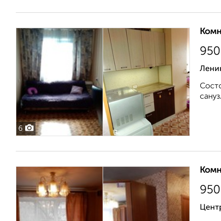
Комн
950
Ленин
Состо
сануз
6
Комн
950
Цент