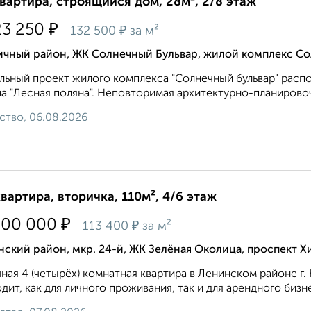
квартира, строящийся дом, 28м², 2/8 этаж
₽
23 250
₽
132 500
за м²
ичный район, ЖК Солнечный Бульвар, жилой комплекс Со
льный проект жилого комплекса "Солнечный бульвар" расп
а "Лесная поляна". Неповторимая архитектурно-планировоч
ство, 06.08.2026
квартира, вторичка, 110м², 4/6 этаж
₽
500 000
₽
113 400
за м²
ский район, мкр. 24-й, ЖК Зелёная Околица, проспект 
ная 4 (четырёх) комнатная квартира в Ленинском районе г.
дит, как для личного проживания, так и для арендного бизн