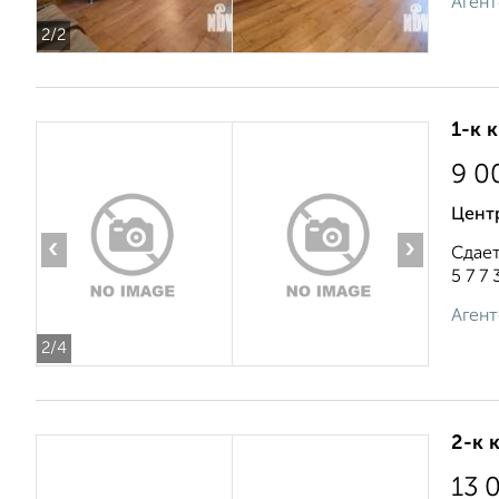
Агент
2
/2
1-к 
9 0
Цент
‹
›
Сдает
5 7 7 3
Агент
2
/4
2-к 
13 