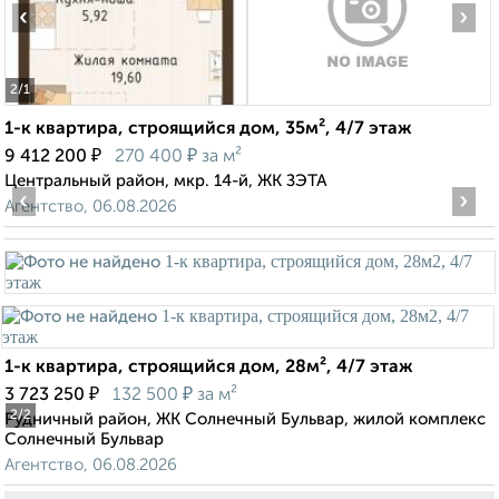
‹
›
2
/1
1-к квартира, строящийся дом, 35м², 4/7 этаж
₽
₽
9 412 200
270 400
за м²
Центральный район, мкр. 14-й, ЖК ЗЭТА
‹
›
Агентство, 06.08.2026
1-к квартира, строящийся дом, 28м², 4/7 этаж
₽
₽
3 723 250
132 500
за м²
2
/2
Рудничный район, ЖК Солнечный Бульвар, жилой комплекс
Солнечный Бульвар
Агентство, 06.08.2026