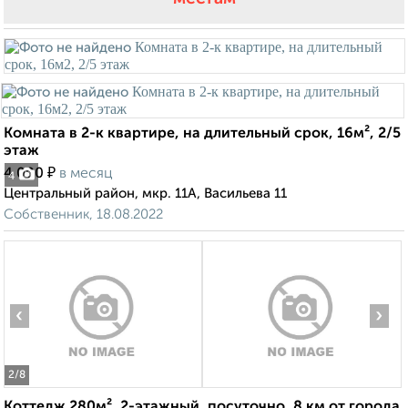
Комната в 2-к квартире, на длительный срок, 16м², 2/5
этаж
₽
4 000
в месяц
4
Центральный район, мкр. 11А, Васильева 11
Собственник, 18.08.2022
‹
›
2
/8
Коттедж 280м², 2-этажный, посуточно, 8 км от города