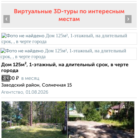
Виртуальные 3D-туры по интересным
‹
›
местам
Дом 125м², 1-этажный, на длительный срок, в черте
города
₽
8 000
в месяц
2
/9
Заводский район, Солнечная 15
Агентство, 01.08.2026