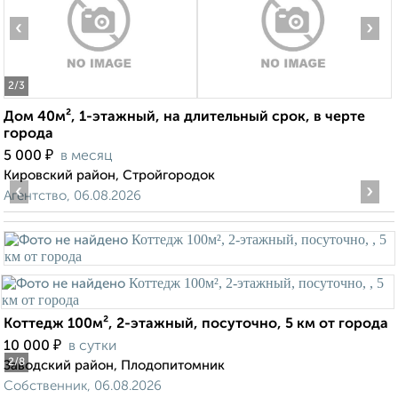
‹
›
2
/3
Дом 40м², 1-этажный, на длительный срок, в черте
города
₽
5 000
в месяц
Кировский район, Стройгородок
‹
›
Агентство, 06.08.2026
Коттедж 100м², 2-этажный, посуточно, 5 км от города
₽
10 000
в сутки
2
/8
Заводский район, Плодопитомник
Собственник, 06.08.2026