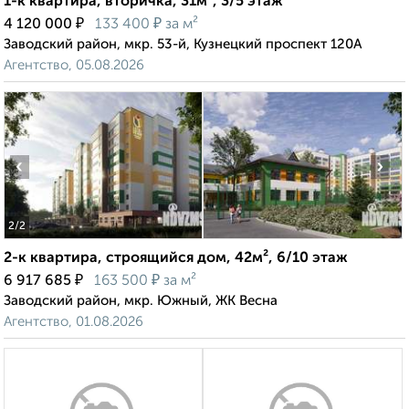
1-к квартира, вторичка, 31м², 3/5 этаж
₽
₽
4 120 000
133 400
за м²
Заводский район, мкр. 53-й, Кузнецкий проспект 120А
Агентство, 05.08.2026
‹
›
2
/2
2-к квартира, строящийся дом, 42м², 6/10 этаж
₽
₽
6 917 685
163 500
за м²
Заводский район, мкр. Южный, ЖК Весна
Агентство, 01.08.2026