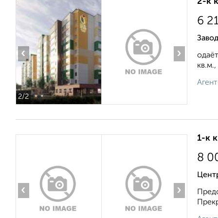
2-к 
6 2
Заво
‹
›
одаёт
кв.м.,
Агент
2
/2
1-к 
8 0
Центр
‹
›
Предо
Прекр