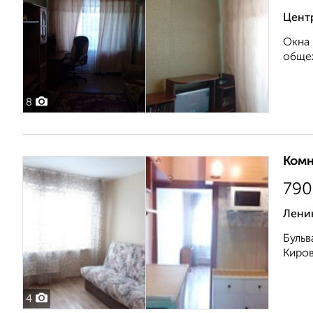
Центр
Окна 
общеж
8
Комн
790
Ленин
Бульв
Киров
4