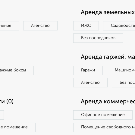
Аренда земельных 
чения
Агенство
ИЖС
Садоводст
Без посредников
Аренда гаржей, м
ражные боксы
Гаражи
Машиноме
Агенство
Без по
и (0)
Аренда коммерчес
Офисное помещение
ое помещение
Помещение свободного н