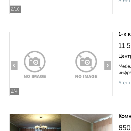
Агент
2
/10
1-к 
11 
Цент
‹
›
Мебел
инфра
Агент
2
/4
Комн
850