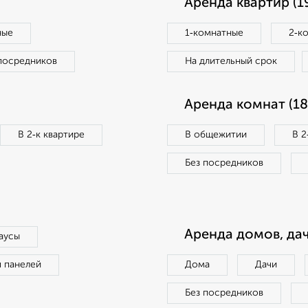
Аренда квартир (1
ные
1‑комнатные
2‑к
посредников
На длительный срок
Аренда комнат (18
В 2‑к квартире
В общежитии
В 2
Без посредников
Аренда домов, дач
аусы
п панелей
Дома
Дачи
Без посредников