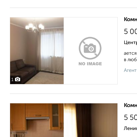
Комн
5 0
Цент
ается
в любо
Агент
1
Комн
5 5
Ленин