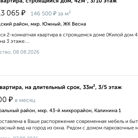
квартира, строящийся дом, 42м², 3/10 этаж
₽
13 065
₽
146 500
за м²
дский район, мкр. Южный, ЖК Весна
ся 2-комнатная квартира в строящемся доме (Жилой дом 4.1)
 на 3 этаже....
ство, 08.08.2026
квартира, на длительный срок, 33м², 3/5 этаж
₽
00
в месяц
альный район, мкр. 43-й микрорайон, Калинина 1
ставлена в Ваше распоряжение современная мебель и быто
асный вид на город из окна. Рядом с домом парковочные м