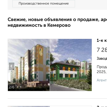
Производственное помещение
Свежие, новые объявления о продаже, а
недвижимость в Кемерово
1-к 
7 2
Заво
‹
›
Прода
2025,
Агент
2
/6