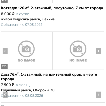
2
/8
Коттедж 120м², 2-этажный, посуточно, 7 км от города
₽
8 000
в сутки
жилой Кедровка район, Ленина
Собственник, 07.08.2026
‹
›
2
/5
Дом 76м², 1-этажный, на длительный срок, в черте
города
₽
7 500
в месяц
Рудничный район, Обороны 30
‹
›
Собственник, 08.08.2026