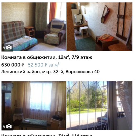
8
Комната в общежитии, 12м², 7/9 этаж
₽
₽
630 000
52 500
за м²
Ленинский район, мкр. 32-й, Ворошилова 40
8