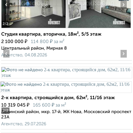
‹
›
2
/2
Студия квартира, вторичка, 18м², 5/5 этаж
₽
₽
2 100 000
114 800
за м²
Центральный район, Мирная 8
‹
›
Агентство, 04.08.2026
2-к квартира, строящийся дом, 62м², 11/16 этаж
₽
₽
10 319 045
165 600
за м²
2
/2
Ленинский район, мкр. 17-й, ЖК Нова, Московский проспект
23А
Агентство, 29.07.2026