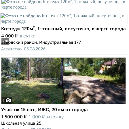
Коттедж 120м², 1-этажный, посуточно, в черте города
₽
4 000
в сутки
2
/8
Заводский район, Индустриальная 177
Агентство, 05.08.2026
7
Участок 15 сот., ИЖС, 20 км от города
₽
₽
1 500 000
1 000
за сотку
Школьная улица 25