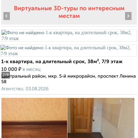
Виртуальные 3D-туры по интересным
‹
›
местам
1-к квартира, на длительный срок, 38м², 7/9 этаж
₽
10 000
в месяц
2
/8
Центральный район, мкр. 5-й микрорайон, проспект Ленина
58
Агентство, 03.08.2026