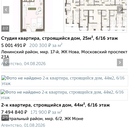
‹
›
2
/2
Студия квартира, строящийся дом, 25м², 6/16 этаж
₽
₽
5 001 491
200 300
за м²
Ленинский район, мкр. 17-й, ЖК Нова, Московский проспект
23А
‹
›
Агентство, 04.08.2026
2-к квартира, строящийся дом, 44м², 6/16 этаж
₽
₽
7 494 840
171 900
за м²
2
/1
Центральный район, мкр. 6/2, ЖК Моне
Агентство, 01.08.2026