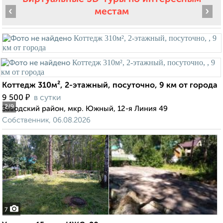
‹
›
местам
Коттедж 310м², 2-этажный, посуточно, 9 км от города
₽
9 500
в сутки
2
/9
Заводский район, мкр. Южный, 12-я Линия 49
Собственник, 06.08.2026
7