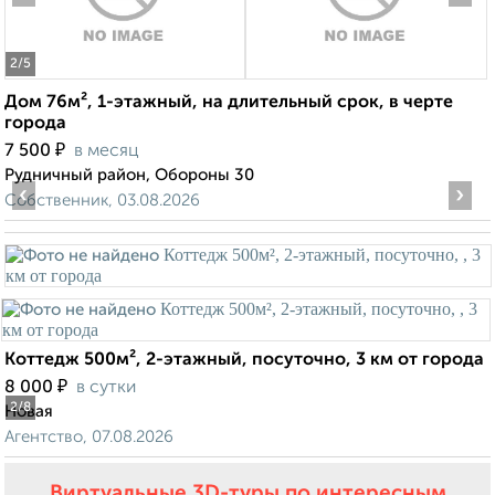
2
/5
Дом 76м², 1-этажный, на длительный срок, в черте
города
₽
7 500
в месяц
Рудничный район, Обороны 30
‹
›
Собственник, 03.08.2026
Коттедж 500м², 2-этажный, посуточно, 3 км от города
₽
8 000
в сутки
2
/8
Новая
Агентство, 07.08.2026
Виртуальные 3D-туры по интересным