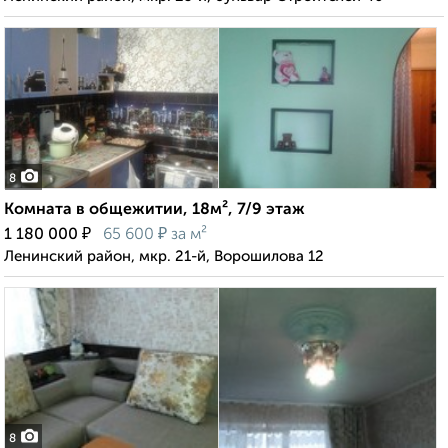
8
Комната в общежитии, 18м², 7/9 этаж
₽
₽
1 180 000
65 600
за м²
Ленинский район, мкр. 21-й, Ворошилова 12
8