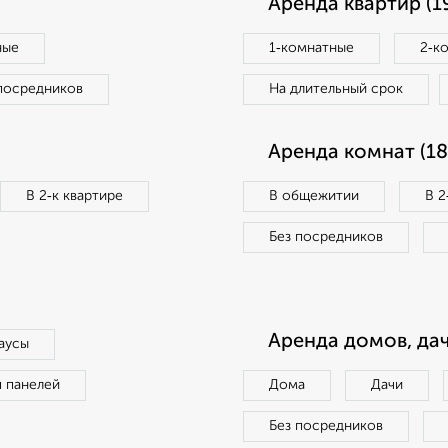
Аренда квартир (1
ные
1‑комнатные
2‑к
посредников
На длительный срок
Аренда комнат (18
В 2‑к квартире
В общежитии
В 2
Без посредников
Аренда домов, дач
аусы
п панелей
Дома
Дачи
Без посредников