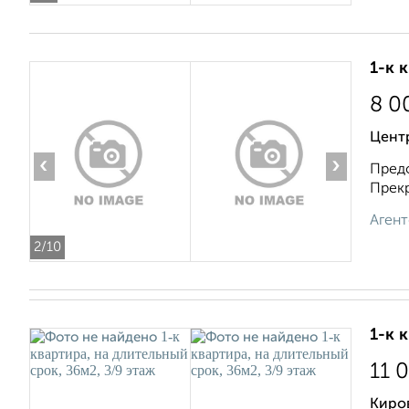
1-к 
8 0
Центр
‹
›
Предо
Прекр
Агент
2
/10
1-к 
11 
Киров