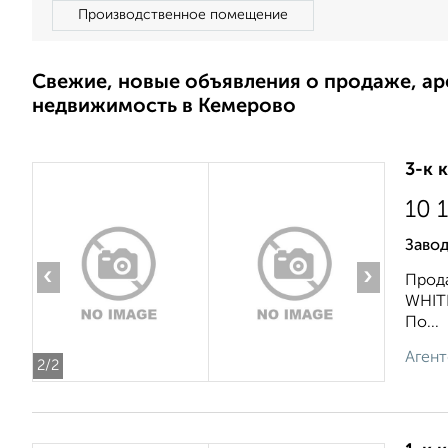
Производственное помещение
Свежие, новые объявления о продаже, а
недвижимость в Кемерово
3-к 
10 
Завод
‹
›
Прода
WHITE
По...
Агент
2
/2