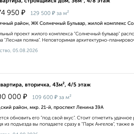
квартира, строящийся дом, 36м², 4/8 этаж
₽
74 950
₽
129 500
за м²
ичный район, ЖК Солнечный Бульвар, жилой комплекс Со
льный проект жилого комплекса "Солнечный бульвар" расп
а "Лесная поляна". Неповторимая архитектурно-планировоч
ство, 05.08.2026
квартира, вторичка, 43м², 4/5 этаж
₽
00 000
₽
109 600
за м²
ский район, мкр. 21-й, проспект Ленина 39А
тся обновить его "под свой вкус". Стоит отметить удачное
я из подъезда вы попадаете сразу в "Парк Ангелов", также во