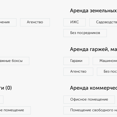
Аренда земельных 
чения
Агенство
ИЖС
Садоводст
Без посредников
Аренда гаржей, м
ражные боксы
Гаражи
Машиноме
Агенство
Без по
и (0)
Аренда коммерчес
Офисное помещение
ое помещение
Помещение свободного н