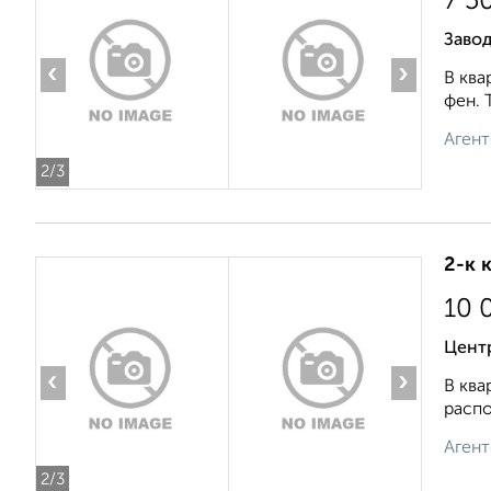
7 5
Завод
‹
›
В ква
фен. 
Агент
2
/3
2-к 
10 
Центр
‹
›
В ква
распо
Агент
2
/3