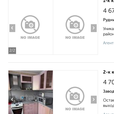
1-к 
4 6
Рудн
‹
›
Уника
район
Агент
2
/2
2-к 
4 7
Завод
‹
›
Остае
выход