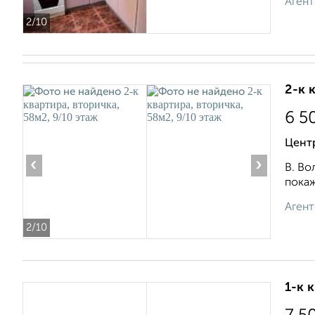
Агент
2
/10
2-к 
6 5
Центр
‹
›
В. Во
покаж
Агент
2
/10
1-к 