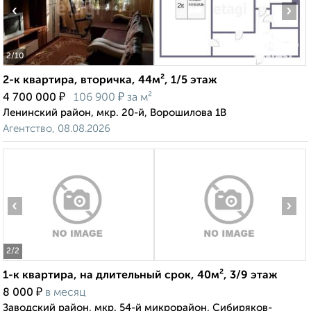
‹
›
2
/10
2-к квартира, вторичка, 44м², 1/5 этаж
₽
₽
4 700 000
106 900
за м²
Ленинский район, мкр. 20-й, Ворошилова 1В
Агентство, 08.08.2026
‹
›
2
/2
1-к квартира, на длительный срок, 40м², 3/9 этаж
₽
8 000
в месяц
Заводский район, мкр. 54-й микрорайон, Сибиряков-