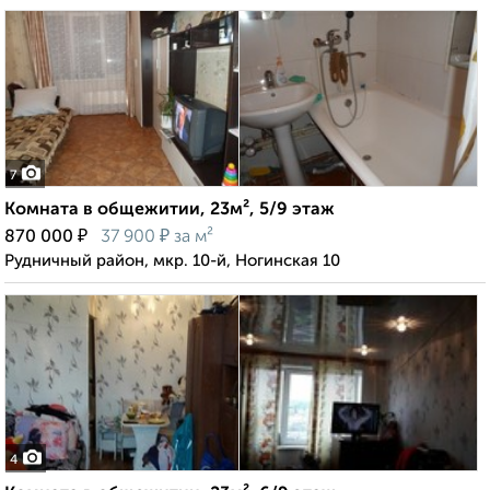
7
Комната в общежитии, 23м², 5/9 этаж
₽
₽
870 000
37 900
за м²
Рудничный район, мкр. 10-й, Ногинская 10
4