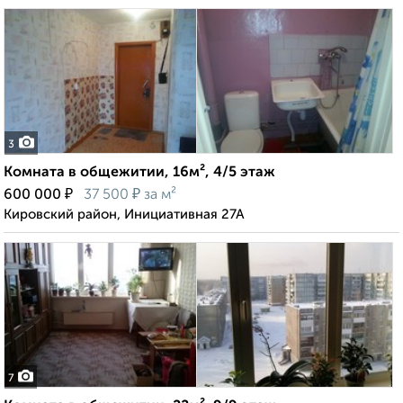
3
Комната в общежитии, 16м², 4/5 этаж
₽
₽
600 000
37 500
за м²
Кировский район, Инициативная 27А
7