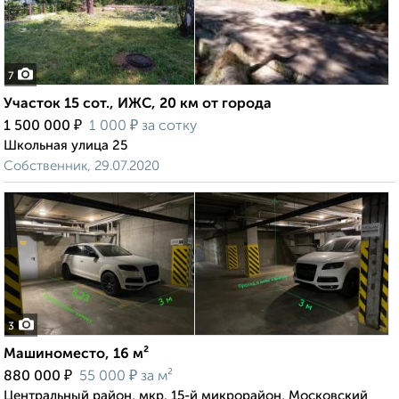
7
Участок 15 сот., ИЖС, 20 км от города
₽
₽
1 500 000
1 000
за сотку
Школьная улица 25
Собственник, 29.07.2020
3
Машиноместо, 16 м²
₽
₽
880 000
55 000
за м²
Центральный район, мкр. 15-й микрорайон, Московский