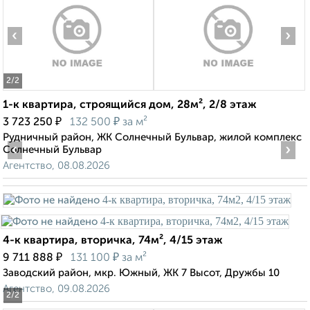
‹
›
2
/2
1-к квартира, строящийся дом, 28м², 2/8 этаж
₽
₽
3 723 250
132 500
за м²
Рудничный район, ЖК Солнечный Бульвар, жилой комплекс
‹
›
Солнечный Бульвар
Агентство, 08.08.2026
4-к квартира, вторичка, 74м², 4/15 этаж
₽
₽
9 711 888
131 100
за м²
Заводский район, мкр. Южный, ЖК 7 Высот, Дружбы 10
Агентство, 09.08.2026
2
/2