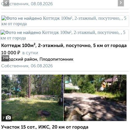
‹
›
Собственник, 08.08.2026
Коттедж 100м², 2-этажный, посуточно, 5 км от города
₽
10 000
в сутки
2
/8
Заводский район, Плодопитомник
Собственник, 06.08.2026
7
Участок 15 сот., ИЖС, 20 км от города