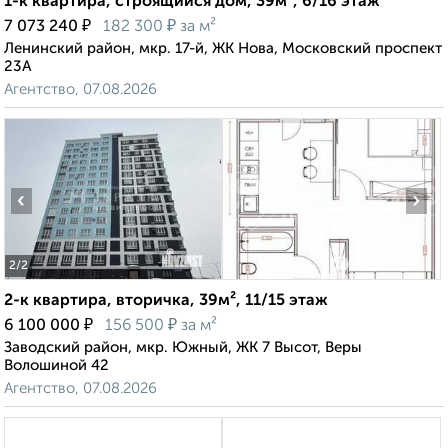
1-к квартира, строящийся дом, 39м², 6/16 этаж
₽
₽
7 073 240
182 300
за м²
Ленинский район, мкр. 17-й, ЖК Нова, Московский проспект
23А
Агентство, 07.08.2026
‹
›
2
/2
2-к квартира, вторичка, 39м², 11/15 этаж
₽
₽
6 100 000
156 500
за м²
Заводский район, мкр. Южный, ЖК 7 Высот, Веры
Волошиной 42
Агентство, 07.08.2026