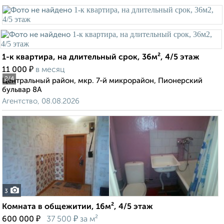
1-к квартира, на длительный срок, 36м², 4/5 этаж
₽
11 000
в месяц
2
/4
Центральный район, мкр. 7-й микрорайон, Пионерский
бульвар 8А
Агентство, 08.08.2026
3
Комната в общежитии, 16м², 4/5 этаж
₽
₽
600 000
37 500
за м²